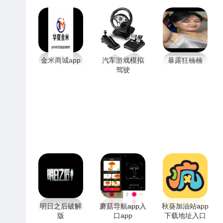
金米商城app
汽车游戏模拟
暴露狂楠楠
驾驶
明日之后破解
蘑菇导航app入
秋葵加油站app
版
口app
下载地址入口