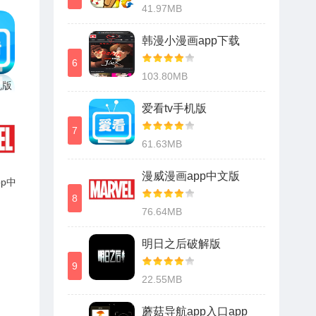
41.97MB
韩漫小漫画app下载
6
103.80MB
机版
爱看tv手机版
7
61.63MB
漫威漫画app中文版
p中
8
76.64MB
明日之后破解版
9
22.55MB
蘑菇导航app入口app