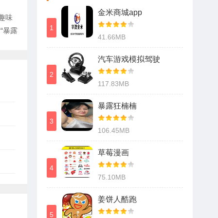
金米商城app
趣味
1
“暴露
41.66MB
汽车游戏模拟驾驶
2
117.83MB
暴露狂楠楠
3
106.45MB
草莓漫画
4
75.10MB
姜饼人酷跑
5