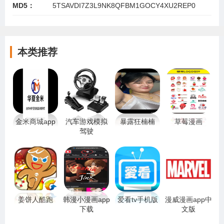
MD5：
5TSAVDI7Z3L9NK8QFBM1GOCY4XU2REP0
本类推荐
金米商城app
汽车游戏模拟
暴露狂楠楠
草莓漫画
驾驶
姜饼人酷跑
韩漫小漫画app
爱看tv手机版
漫威漫画app中
下载
文版