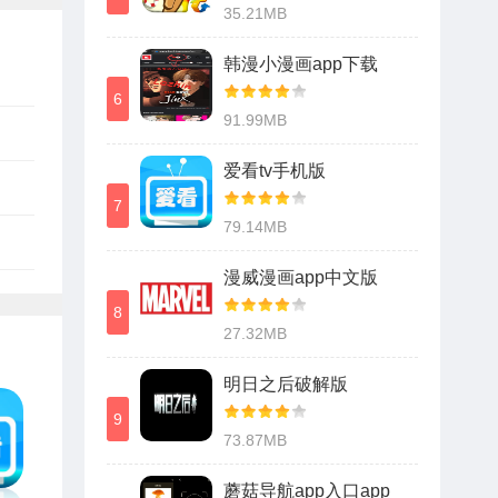
35.21MB
韩漫小漫画app下载
6
91.99MB
爱看tv手机版
7
79.14MB
漫威漫画app中文版
8
27.32MB
明日之后破解版
9
73.87MB
蘑菇导航app入口app