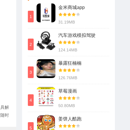
金米商城app
1
31.19MB
汽车游戏模拟驾驶
2
124.14MB
暴露狂楠楠
3
126.76MB
草莓漫画
4
50.80MB
道具解
家随时
姜饼人酷跑
5