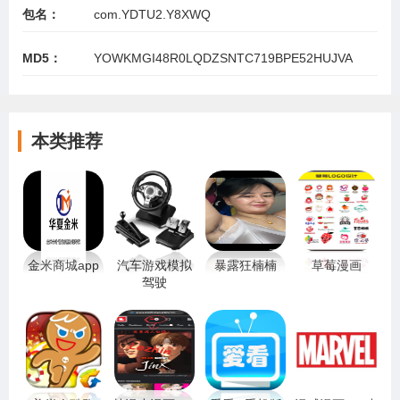
包名：
com.YDTU2.Y8XWQ
MD5：
YOWKMGI48R0LQDZSNTC719BPE52HUJVA
本类推荐
金米商城app
汽车游戏模拟
暴露狂楠楠
草莓漫画
驾驶