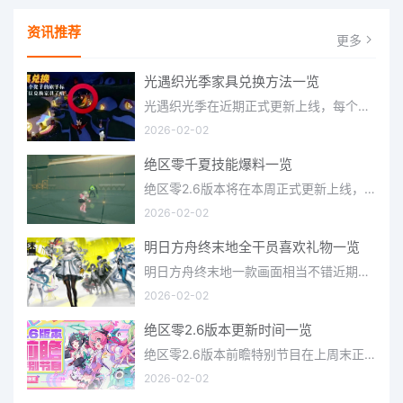
资讯推荐
更多
光遇织光季家具兑换方法一览
光遇织光季在近期正式更新上线，每个季节都有着许多全新内容和资讯可以让你来体验，不少刚体验的小伙伴想要知道
2026-02-02
绝区零千夏技能爆料一览
绝区零2.6版本将在本周正式更新上线，上周的前瞻直播官方给玩家们带来关于最新版本的卡池信息和相关活动内容，
2026-02-02
明日方舟终末地全干员喜欢礼物一览
明日方舟终末地一款画面相当不错近期非常火爆的大型二次元冒险游戏，这里有相当多好看的干员可以让你来抽取并
2026-02-02
绝区零2.6版本更新时间一览
绝区零2.6版本前瞻特别节目在上周末正式播出，官方给玩家们带来了许多关于最新版本的相关资讯和上线时间，不少
2026-02-02