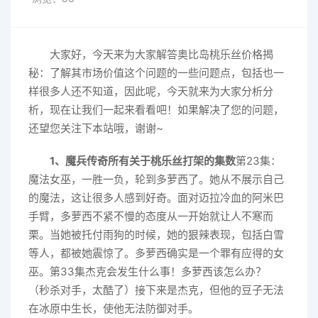
大家好，今天来为大家解答奥比岛桃乐丝价格揭
秘：了解其市场价值这个问题的一些问题点，包括也一
样很多人还不知道，因此呢，今天就来为大家分析分
析，现在让我们一起来看看吧！如果解决了您的问题，
还望您关注下本站哦，谢谢~
1、魔兵传奇所有关于桃乐丝打架的集数
第23集：
魔法女巫，一胜一负，轮到多萝西了。她从不展示自己
的魔法，这让很多人感到好奇。面对迈拉冷血的阿米巴
手臂，多萝西不紧不慢的态度从一开始就让人不寒而
栗。当她被托付雨狗的时候，她的狠辣表现，包括白雪
等人，都被她震惊了。多萝西确实是一个罪有应得的女
巫。第33集杰克会发生什么事！多萝西该怎么办？
（秒杀对手，太酷了）接下来是杰克，但他的豆子无法
在冰原中生长，使他无法防御对手。