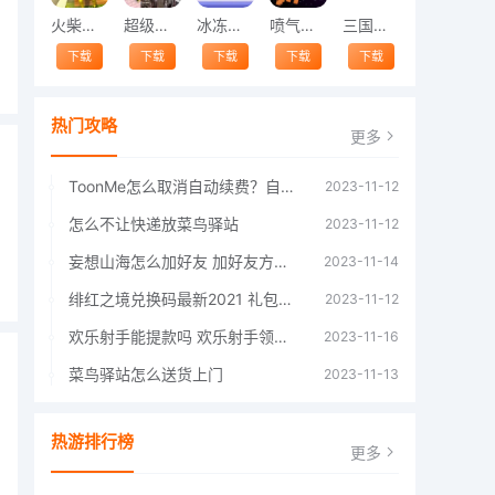
火柴人警察城市
超级蜘蛛火柴人
冰冻奶油蛋糕
喷气背包猫冒险
三国群英传
下载
下载
下载
下载
下载
热门攻略
更多
ToonMe怎么取消自动续费？自动续费关闭方法
2023-11-12
怎么不让快递放菜鸟驿站
2023-11-12
妄想山海怎么加好友 加好友方法大全
2023-11-14
绯红之境兑换码最新2021 礼包兑换码大全
2023-11-12
欢乐射手能提款吗 欢乐射手领红包是真的吗
2023-11-16
菜鸟驿站怎么送货上门
2023-11-13
热游排行榜
更多