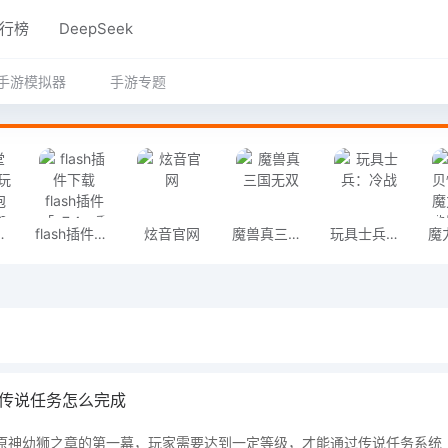
行榜
DeepSeek
手游模拟器
手游专题
玩吗（454MB）IOS版
flash插件下载 flash插件「v7.4」重制版
炫音官网
魔兽真三国无双
玩具士兵：冷战
传说任务怎么完成
原神幼狮之章的第一幕，玩家需要达到一定等级，才能通过传说任务系统