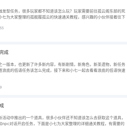
触发型任务，很多玩家都不知道该怎么玩？玩家需要前往孤云阁东部的死
小七为大家整理的孤舰履孤云的快速通关教程，感兴趣的小伙伴接着往下
55
完成
之一版本，也更新了许多新内容，有新剧情，新角色，新圣遗物，新任务
道浪底的低语任务该怎么完成，接下来和小七一起去看看浪底的低语快速
09
成
新活动中推出的一个道具，很多小伙伴还不知道该怎么去获取这个道具，
和npc对话开启任务，下面是小七为大家整理的详细通关教程，有需要的