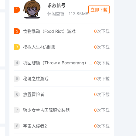
求救信号
立即下载
1
休闲益智
112.85MB
食物暴动（Food Riot）游戏
0
次下载
2
有
模拟人生4仿制版
0
次下载
3
扔回旋镖（Throw a Boomerang）手游
0
次下载
4
秘境之柱游戏
0
次下载
5
放置冒险者
0
次下载
6
狼少女兰吉国际服安装器
0
次下载
7
宇宙入侵者2
0
次下载
8