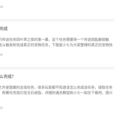
34
完成
的传说任务四叶草之章的第一幕，这个任务需要用一个传说钥匙解锁触
怎么触发和完成真正的宝物任务，下面是小七为大家整理的真正的宝物快
18
么完成？
之外是莫娜的支线任务，很多玩家都不知道该怎么完成该任务，接取任务
，照著任务指引找玉石戒指，详细的通关教程和小七一起往下看吧，感兴
32