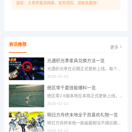
版权：文章转载自网络，如有侵权，请联系删除！
资讯推荐
更多
光遇织光季家具兑换方法一览
光遇织光季在近期正式更新上线，每个季节都有着许多全新内容和资讯可以让你来体验，不少刚体验的小伙伴想要知道
2026-02-02
绝区零千夏技能爆料一览
绝区零2.6版本将在本周正式更新上线，上周的前瞻直播官方给玩家们带来关于最新版本的卡池信息和相关活动内容，
2026-02-02
明日方舟终末地全干员喜欢礼物一览
明日方舟终末地一款画面相当不错近期非常火爆的大型二次元冒险游戏，这里有相当多好看的干员可以让你来抽取并
2026-02-02