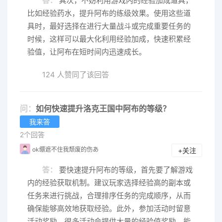
答：
其次，不妨利用游戏内的经验加成道具，
比如经验药水，提升阿布的练级效果。使用这些道
具时，最好选择在进行大量战斗或完成重要任务的
时候，这样可以最大化利用经验加成，快速积累经
验值，让阿布在短时间内迅速成长。
124 人赞同了该回答
问：
如何快速提升洛克王国中阿布的等级？
我来答
2个回答
ok绷遮不住我颓废的伤あ
+关注
答：
要快速提升阿布的等级，首先要了解游戏
内的经验获取机制。建议玩家选择经验高的副本或
任务来进行挑战，合理排序任务的完成顺序，从而
确保能够高效地获取经验。此外，参加活动时留意
活动奖励，很多活动会提供大量的经验值奖励，能