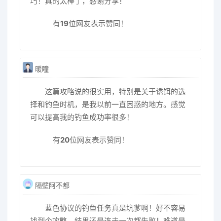
巧！真的太棒了，感谢分享！
有
19
位网友表示赞同！
暖瞳
这篇攻略说的很实用，特别是关于诱饵的选
择和钓鱼时机，是我以前一直困惑的地方。感觉
可以提高我的钓鱼成功率很多！
有
20
位网友表示赞同！
隔壁阿不都
蓝色协议的钓鱼任务真是坑爹啊！好不容易
找到个攻略，结果还是连击一次都失败！难道是