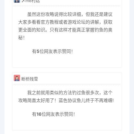
〆mè村姑
虽然这份攻略说得比较详细，但我还是建议
大家多看看官方教程或者游戏论坛的讲解，获取
更全面的知识。只有这样才能真正掌握钓鱼的奥
秘！
有
5
位网友表示赞同！
断桥残雪
我之前就用类似的方法钓过鱼很多次，这个
攻略简直太好用了！蓝色协议鱼儿终于不再难缠!
有
16
位网友表示赞同！