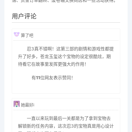
落、赏金订单翻转、废卷轴交换商店和一些活动获得。
用户评论
算了吧
忍3真不错啊！这第三部的剧情和游戏性都提
升了好多，苍龙玉玺这个宝物的设定很酷炫，期
待看它在故事里发挥更强大的作用！
有
11
位网友表示赞同！
她最好i
一直以来玩到最后一关都是为了拿到宝物去
解锁新的任务内容，这次忍3的宝物真是用心设计