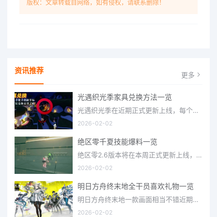
版权：文章转载自网络，如有侵权，请联系删除！
资讯推荐
更多
光遇织光季家具兑换方法一览
光遇织光季在近期正式更新上线，每个季节都有着许多全新内容和资讯可以让你来体验，不少刚体验的小伙伴想要知道
2026-02-02
绝区零千夏技能爆料一览
绝区零2.6版本将在本周正式更新上线，上周的前瞻直播官方给玩家们带来关于最新版本的卡池信息和相关活动内容，
2026-02-02
明日方舟终末地全干员喜欢礼物一览
明日方舟终末地一款画面相当不错近期非常火爆的大型二次元冒险游戏，这里有相当多好看的干员可以让你来抽取并
2026-02-02