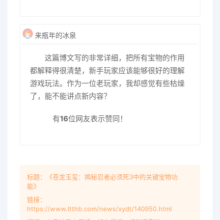
来瓶年的冰泉
这篇博文写的非常详细，把所有宝物的作用
都解释得很清楚，新手玩家应该能够很好的理解
游戏玩法。作为一位老玩家，我却感觉有些枯燥
了，能不能讲点新内容？
有
16
位网友表示赞同！
标题：《苍龙玉玺：揭秘忍者必须死3中的关键宝物功
能》
链接：
https://www.ltthb.com/news/xydt/140950.html