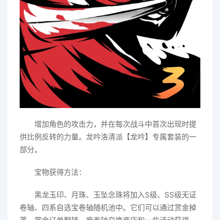
增加角色的攻击力，并在每次战斗中首次出现时提
供比例反转的力量。龙吟洛清派【龙吟】专属套装的一
部分。
宝物获得方法：
黑龙玉印、月珠、玉坠念珠将加入S级、SS级无证
卷轴、四系自选宝卷轴随机池中。它们可以通过赏金掉