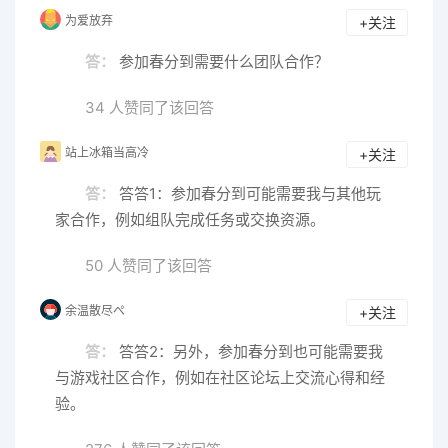
为爱放弃
+关注
答：
参加春分到需要什么团队合作？
34 人赞同了该回答
站上冰箱当高冷
+关注
答：
答答1：参加春分到可能需要我与其他玩
家合作，例如组队完成任务或交换资源。
50 人赞同了该回答
余温散尽ぺ
+关注
答：
答答2：另外，参加春分到也可能需要我
与游戏社区合作，例如在社区论坛上交流心得和经
验。