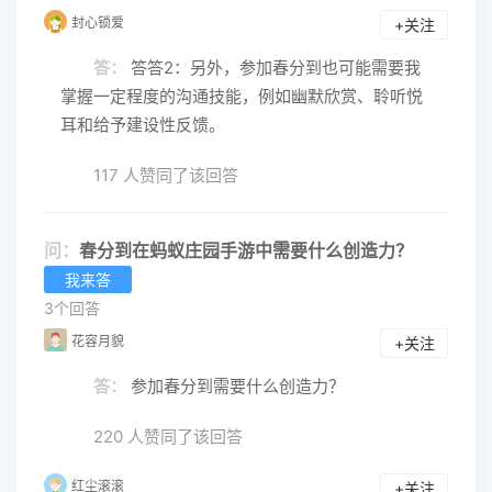
封心锁爱
+关注
答：
答答2：另外，参加春分到也可能需要我
掌握一定程度的沟通技能，例如幽默欣赏、聆听悦
耳和给予建设性反馈。
117 人赞同了该回答
问：
春分到在蚂蚁庄园手游中需要什么创造力？
我来答
3个回答
花容月貌
+关注
答：
参加春分到需要什么创造力？
220 人赞同了该回答
红尘滚滚
+关注