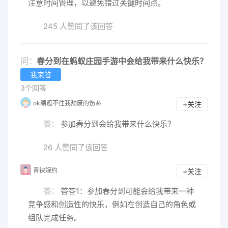
注意时间管理，以避免错过关键时间点。
245 人赞同了该回答
问：
春分到在蚂蚁庄园手游中会给我带来什么快乐？
我来答
3个回答
ok绷遮不住我颓废的伤あ
+关注
答：
参加春分到会给我带来什么快乐？
26 人赞同了该回答
青袂婉约
+关注
答：
答答1：参加春分到可能会给我带来一种
竞争感和创造性的快乐，例如在创造自己的角色或
组队完成任务。