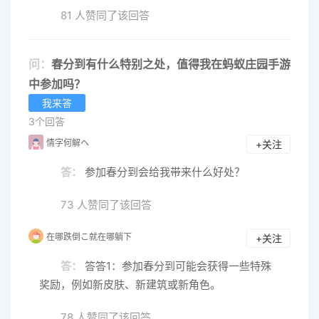
81 人赞同了该回答
问：
春分到有什么特别之处，值得我在蚂蚁庄园手游
中参加吗？
我来答
3个回答
情字何解ヘ
+关注
答：
参加春分到会给我带来什么好处？
73 人赞同了该回答
在哪跌倒こ就在哪躺下
+关注
答：
答答1：参加春分到可能会获得一些特殊
奖励，例如新皮肤、新建筑或新角色。
78 人赞同了该回答