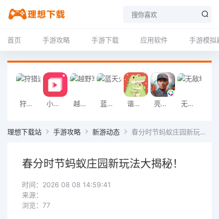
首页
手游攻略
手游下载
应用软件
手游模拟
狩猎迷城恐龙大战游戏
小影记app
越野军事卡车司机游戏
蓝天火龙传奇安卓版
谐音梗游戏
亮剑2026官方版
无敌塔防王游戏
挖掘机掌控城
理想下载站
手游攻略
新游动态
春分时节蚂蚁庄园新玩法大揭秘！
春分时节蚂蚁庄园新玩法大揭秘！
时间：2026 08 08 14:59:41
来源：
浏览：77