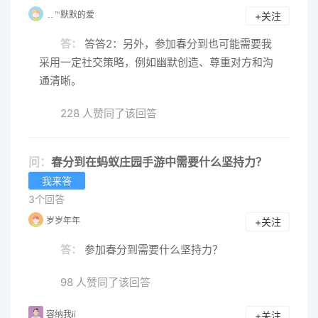
﹎℡默默的爱
+关注
答：
答答2：另外，参加春分到也可能需要我
采用一定社交策略，例如幽默创造、尊重对方和沟
通清晰。
228 人赞同了该回答
问：
春分到在蚂蚁庄园手游中需要什么坚持力？
我来答
3个回答
岁岁年年
+关注
答：
参加春分到需要什么坚持力？
98 人赞同了该回答
容纳我ii
+关注