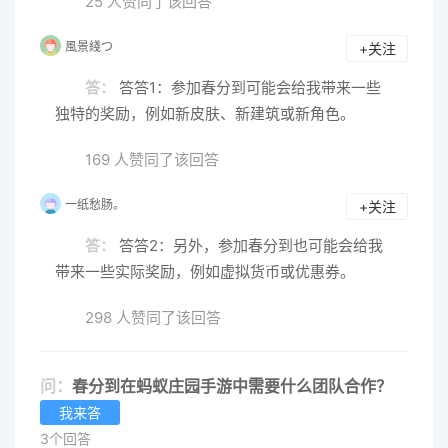
25 人赞同了该回答
風景綫つ
+关注
答：
答答1：参加春分到可能会给我带来一些
独特的奖励，例如新皮肤、新建筑或新角色。
169 人赞同了该回答
一纸愁肠。
+关注
答：
答答2：另外，参加春分到也可能会给我
带来一些实际奖励，例如虚拟货币或优惠券。
298 人赞同了该回答
问：
春分到在蚂蚁庄园手游中需要什么团队合作？
我来答
3个回答