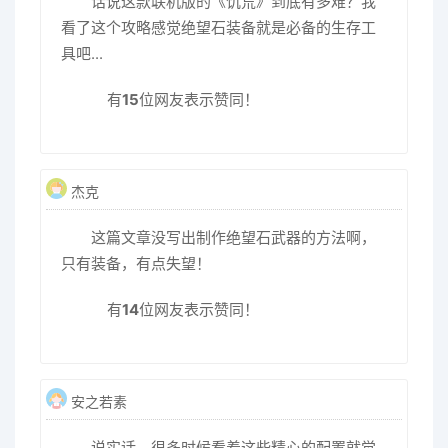
话说这款联机版的《饥荒》到底有多难？我
看了这个攻略感觉绝望石装备就是必备的生存工
具吧...
有
15
位网友表示赞同！
杰克
这篇文章没写出制作绝望石武器的方法啊，
只有装备，有点失望！
有
14
位网友表示赞同！
安之若素
说实话，很多时候看着这些精心的配置就觉