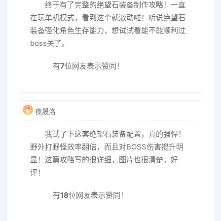
终于有了完整的绝望石装备制作攻略！一直
在玩单机模式，看到这个就激动啦！听说绝望石
装备强化角色生存能力，想试试看能不能顺利过
boss关了。
有
7
位网友表示赞同！
夜晟洛
我试了下这套绝望石装备配置，真的强悍！
野外打野怪效率翻倍，而且对BOSS伤害提升明
显！这篇攻略写的很详细，图片也很清楚，好
评！
有
18
位网友表示赞同！