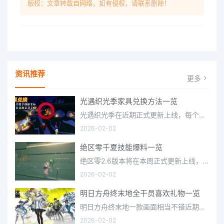
版权：文章转载自网络，如有侵权，请联系删除！
资讯推荐
更多
光遇织光季家具兑换方法一览
光遇织光季在近期正式更新上线，每个季节都有着许多全新内容和资讯可以让你来体验，不少刚体验的小伙伴想要知道
2026-02-02
绝区零千夏技能爆料一览
绝区零2.6版本将在本周正式更新上线，上周的前瞻直播官方给玩家们带来关于最新版本的卡池信息和相关活动内容，
2026-02-02
明日方舟终末地全干员喜欢礼物一览
明日方舟终末地一款画面相当不错近期非常火爆的大型二次元冒险游戏，这里有相当多好看的干员可以让你来抽取并
2026-02-02