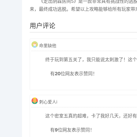
《走出阴森房间5》是一款非常具有挑战性的逃
来，最终成功逃脱。希望以上攻略能够给所有玩家带
用户评论
命里缺他
终于玩到第五关了，我只能说太刺激了！这个
有
20
位网友表示赞同！
刺心爱人i
这个密室五真的超难，卡了我好几天，还好有
有
9
位网友表示赞同！