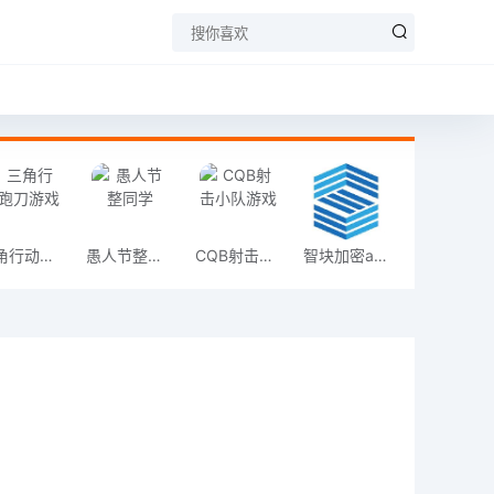
三角行动跑刀游戏
愚人节整同学
CQB射击小队游戏
智块加密app