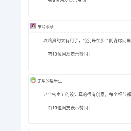
有
8
位网友表示赞同！
陌颜幽梦
攻略真的太有用了，特别是在那个阴森房间里
有
13
位网友表示赞同！
无望的后半生
这个密室五的设计真的很有创意，每个细节都
有
19
位网友表示赞同！