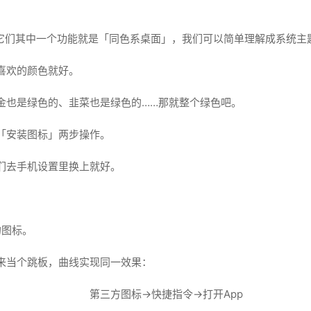
，它们其中一个功能就是「同色系桌面」，我们可以简单理解成系统主
喜欢的颜色就好。
金也是绿色的、韭菜也是绿色的……那就整个绿色吧。
「安装图标」两步操作。
们去手机设置里换上就好。
的图标。
来当个跳板，曲线实现同一效果：
第三方图标→快捷指令→打开App