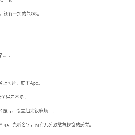
的，还有一加的氢OS。
了……
上图片、底下App。
模仿得差不多。
的照片，设置起来很麻烦……
App。光听名字，就有几分致敬氢视窗的感觉。