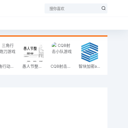
三角行动跑刀游戏
愚人节整同学
CQB射击小队游戏
智块加密app