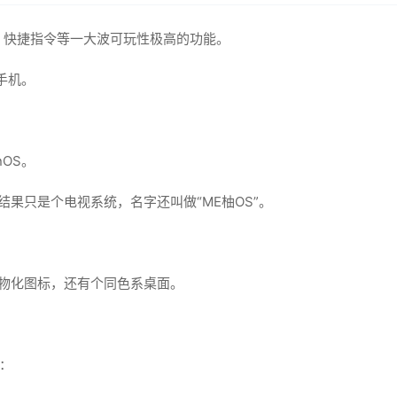
、快捷指令等一大波可玩性极高的功能。
手机。
nOS。
，结果只是个电视系统，名字还叫做“ME柚OS”。
了拟物化图标，还有个同色系桌面。
。
哦：