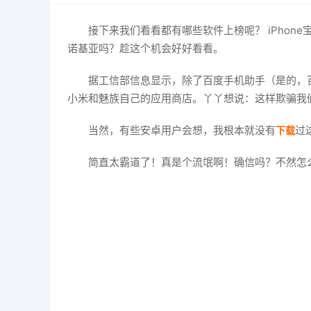
接下来我们看看都有哪些软件上榜呢？ iPhon
诺基亚吗？趁这个机会好好看看。
据工信部信息显示，除了百度手机助手（是的，百
小米和魅族自己的应用商店。丫丫想说：这样欺骗我
当然，有些安卓用户会想，我根本就没有
过
下载
简直太霸道了！真是个流氓啊！确信吗？不然怎