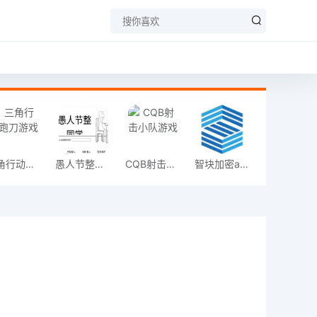
三角行动跑刀游戏
愚人节整同学
CQB射击小队游戏
智块加密app