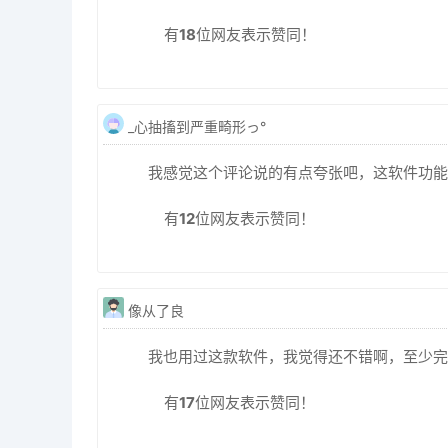
有
18
位网友表示赞同！
_心抽搐到严重畸形っ°
我感觉这个评论说的有点夸张吧，这软件功能
有
12
位网友表示赞同！
像从了良
我也用过这款软件，我觉得还不错啊，至少完
有
17
位网友表示赞同！