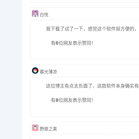
白恍
我下载了试了一下，感觉这个软件挺方便的，
有
6
位网友表示赞同！
暮光薄凉
这位博主有点太负面了，这款软件本身确实有
有
8
位网友表示赞同！
野兽之美