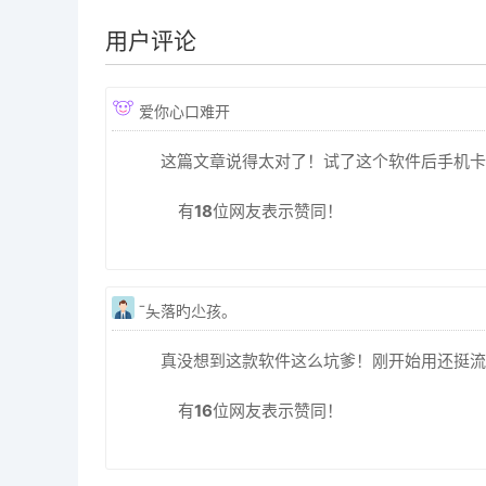
用户评论
爱你心口难开
这篇文章说得太对了！试了这个软件后手机卡
有
18
位网友表示赞同！
ˉ夨落旳尐孩。
真没想到这款软件这么坑爹！刚开始用还挺流
有
16
位网友表示赞同！