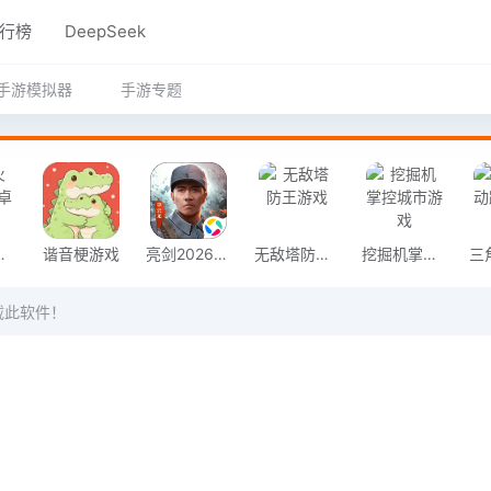
行榜
DeepSeek
手游模拟器
手游专题
奇安卓版
谐音梗游戏
亮剑2026官方版
无敌塔防王游戏
挖掘机掌控城市游戏
载此软件！