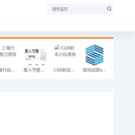
三角行动跑刀游戏
愚人节整同学
CQB射击小队游戏
智块加密app