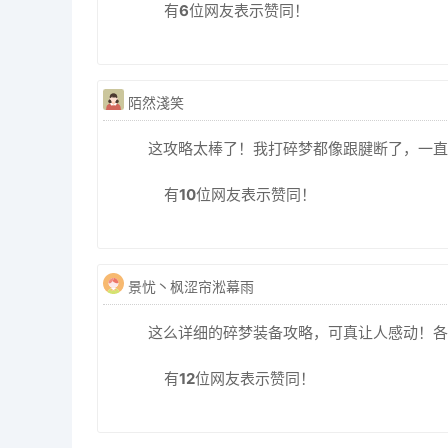
有
6
位网友表示赞同！
陌然淺笑
这攻略太棒了！我打碎梦都像跟腱断了，一直
有
10
位网友表示赞同！
景忧丶枫涩帘淞幕雨
这么详细的碎梦装备攻略，可真让人感动！各
有
12
位网友表示赞同！