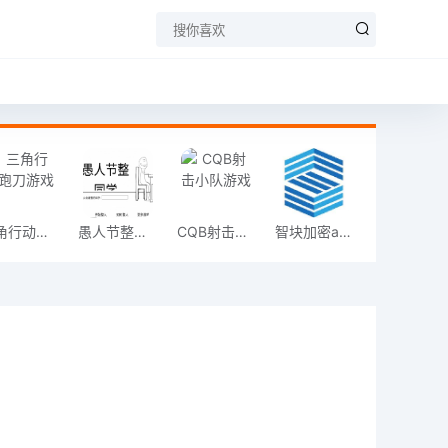
三角行动跑刀游戏
愚人节整同学
CQB射击小队游戏
智块加密app