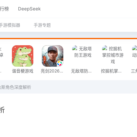
行榜
DeepSeek
手游模拟器
手游专题
奇安卓版
谐音梗游戏
亮剑2026官方版
无敌塔防王游戏
挖掘机掌控城市游戏
狄斯角色深度解析
析