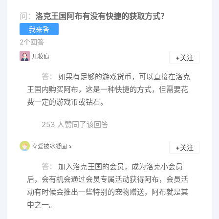
问：
洛克王国阿布有没有快捷的获取方式？
我来答
2个回答
几妆痕
+关注
答：
如果有足够的游戏货币，可以直接在洛克
王国内购买阿布，这是一种快捷的方式，但需要花
费一定的游戏币或钻石。
253 人赞同了该回答
々爱被冰凝固ゝ
+关注
答：
加入洛克王国的会员，成为洛克小会员
后，会有机会通过会员专属活动获得阿布，会员活
动有时候会推出一些特别的宠物赠送，阿布就是其
中之一。