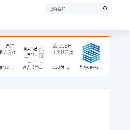
三角行动跑刀游戏
愚人节整同学
CQB射击小队游戏
智块加密app