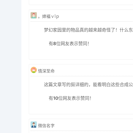
。婞褔ｖīｐ
梦幻家园里的物品真的越来越奇怪了！什么东
有
8
位网友表示赞同！
情深至命
这篇文章写的挺详细的，能看明白这些合成公
有
10
位网友表示赞同！
微信名字