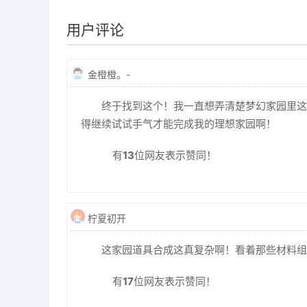
用户评论
金橙橙。-
终于找到这个！我一直想弄清楚梦幻家园里这
得继续试试手气才能完成我的理想家园啊！
有
13
位网友表示赞同！
柠夏初开
这家园道具合成这真复杂啊！看着那些材料组
有
17
位网友表示赞同！