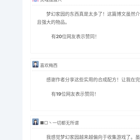
梦幻家园的东西真是太多了！这篇博文虽然介
且强大的物品。
有
20
位网友表示赞同！
喜欢梅西
感谢作者分享这些实用的合成配方！让我在完
有
19
位网友表示赞同！
■□丶一切都无所谓
我感觉梦幻家园越来越偏向于收集游戏了。虽