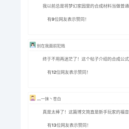
我以前总是将梦幻家园里的合成材料当做普通
有
9
位网友表示赞同！
别在我面前犯贱
终于不用再迷茫了！这个帖子介绍的合成公式
有
12
位网友表示赞同！
灬一抹丶苍白
真是太棒了！这篇博文简直是新手玩家的福音
有
13
位网友表示赞同！