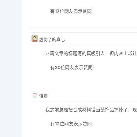
有
17
位网友表示赞同！
虚伪了的真心
这篇文章的标题写的真吸引人！但内容上却让
有
20
位网友表示赞同！
怪咖
我之前总是把合成材料错当装饰品扔掉了，现
有
12
位网友表示赞同！