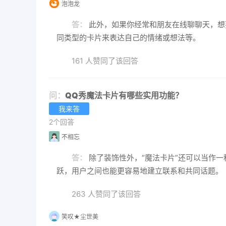
泡泡龙
答：
此外，如果你经常和朋友在线聊聊天，想
同类型的卡片来表达自己的情绪或想法等。
161 人赞同了该回答
问：
QQ秀魔法卡片有哪些实用功能？
我来答
2个回答
不相忘
答：
除了装饰性外，“魔法卡片”还可以当作
跃，用户之间也能更容易地建立联系和共同话题。
263 人赞同了该回答
笑叹★尘世美