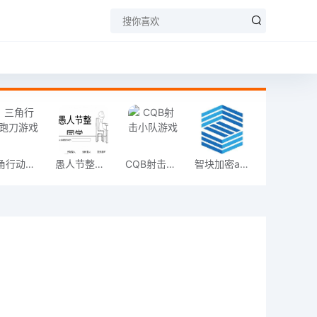
三角行动跑刀游戏
愚人节整同学
CQB射击小队游戏
智块加密app