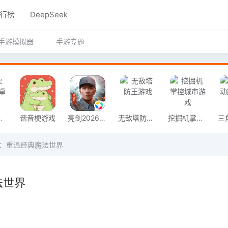
行榜
DeepSeek
手游模拟器
手游专题
奇安卓版
谐音梗游戏
亮剑2026官方版
无敌塔防王游戏
挖掘机掌控城市游戏
片：重温经典魔法世界
法世界