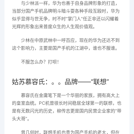
与少林派一样，华为也善于自身品牌形象的打造，
当部分国产手机品牌明斗暗斗耍各种手段互殴时，华为
似乎显得与世无争，时不时“掌门人”任正非还以闪耀着
光辉的形象出来普度众生的人生观价值观。
少林在中原武林中一呼百应，现在的华为还达不到
这个影响力，主要是国产手机的江湖中，谁也不服谁。
不服怎么办？打呗！
姑苏慕容氏：。。品牌——“联想”
慕容氏在金庸笔下是一个华丽的家族，拥有高大上
的皇室血统。PC机曾很长时间稳居全球第一的联想，也
是有无数闪光的历史，柳传志更是国内民营企业家的“带
头大哥”。
曾几何时，联想手机也贵为国产手机的老大，但在