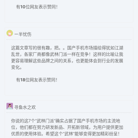
有
10
位网友表示赞同！
ー半忧伤
这篇文章写的很有趣，把。。国产手机市场描绘得犹如江湖
乱世，各家厂商都像武林门派一样在竞争！这样的比喻让我
更容易理解这些品牌之间的关系，也更能体会到行业的发展
变化。
有
18
位网友表示赞同！
寻鱼水之欢
你说的这7个“武林门派”确实占据了国产手机市场的主流地
位，他们都在努力研发新品、开拓新领域，为用户提供更加
优质的使用体验。希望这个“武林”能够变得更加精彩纷呈！