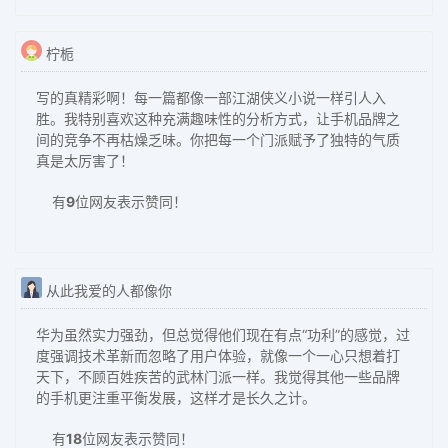
柠栀
写的真精彩啊！每一篇都像一部江湖侠义小说一样引人入
胜。我特别喜欢这种充满趣味性的分析方式，让手机品牌之
间的竞争不再枯燥乏味。你把每一个门派赋予了独特的气质
真是太厉害了！
有
9
位网友表示赞同！
从此我爱的人都像你
华为虽然实力强劲，但总觉得他们现在有点“功利”的感觉，过
度强调技术革新而忽略了用户体验，就像一个一心只想着打
天下，不顾百姓疾苦的武林门派一样。我觉得其他一些品牌
的手机更注重平衡发展，这样才是长久之计。
有
18
位网友表示赞同！