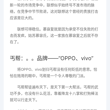
新一轮的市场竞争中，联想似乎始终号不准市场的脉
络，在竞争中节节败退，这对联想这个曾经的贵族打击
应该是巨大的。
联想可得稳住。慕容复就是因为承受不住失败的打
击而发疯，姑苏慕容氏，这一家族在慕容复之后就不存
在了。
丐帮：。。品牌——“OPPO、vivo”
将OPPO、vivo划归丐帮没有任何贬低的意思。恰
恰在贱哥的眼中，丐帮是一个令人尊敬的门派。
丐帮帮徒遍布天下，是天下第一大帮派，丐帮的武
功不多，也没有什么花活，靠着降龙十八掌和打狗棒法
就可以行走天下。