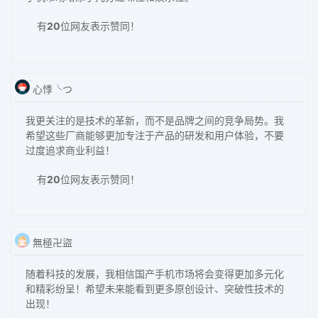
有
20
位网友表示赞同！
心悸╰つ
我更关注的是技术的革新，而不是品牌之间的竞争局势。我
希望这些厂商能够更加专注于产品的研发和用户体验，不要
过度追求商业利益！
有
20
位网友表示赞同！
無極卍盜
随着科技的发展，我相信国产手机市场将会变得更加多元化
和精彩纷呈！希望未来能看到更多原创设计、突破性技术的
出现！