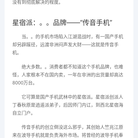
没有到彻底解决的程度。
星宿派：。。品牌——“传音手机”
当。。的手机市场陷入江湖混战时，有一国产手机
却另辟蹊径，远渡非洲闷声发大财——这就是传音手
机。
绝大多数。。消费者都不知道这个手机品牌，也难
怪，人家根本不在国内卖，一年在非洲的出货量却高达
8000万台。
它可算是国产手机武林中的星宿派。星宿派创派人
丁春秋原是逍遥派弟子，后因师门内讧，到西北星宿海
自立门户。
传音手机的创立倒没这么邪乎，其创始人竺兆江原
来在波导手机就是负责海外市场。将曾经的波导手机奉