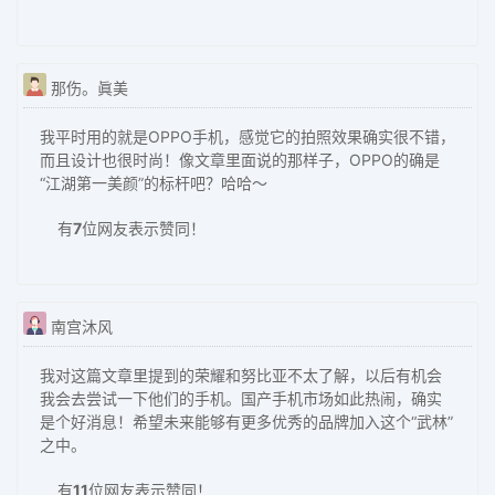
那伤。眞美
我平时用的就是OPPO手机，感觉它的拍照效果确实很不错，
而且设计也很时尚！像文章里面说的那样子，OPPO的确是
“江湖第一美颜”的标杆吧？哈哈～
有
7
位网友表示赞同！
南宫沐风
我对这篇文章里提到的荣耀和努比亚不太了解，以后有机会
我会去尝试一下他们的手机。国产手机市场如此热闹，确实
是个好消息！希望未来能够有更多优秀的品牌加入这个“武林”
之中。
有
11
位网友表示赞同！