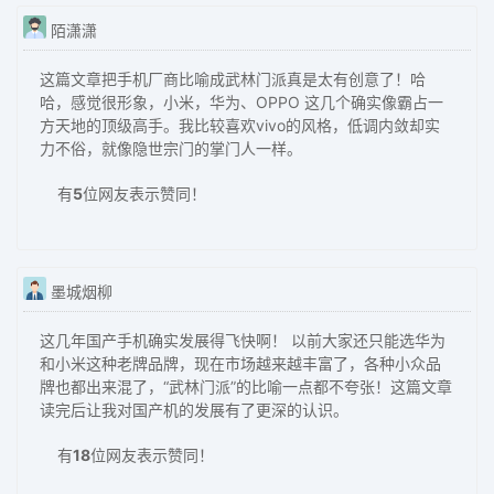
陌潇潇
这篇文章把手机厂商比喻成武林门派真是太有创意了！哈
哈，感觉很形象，小米，华为、OPPO 这几个确实像霸占一
方天地的顶级高手。我比较喜欢vivo的风格，低调内敛却实
力不俗，就像隐世宗门的掌门人一样。
有
5
位网友表示赞同！
墨城烟柳
这几年国产手机确实发展得飞快啊！ 以前大家还只能选华为
和小米这种老牌品牌，现在市场越来越丰富了，各种小众品
牌也都出来混了，“武林门派”的比喻一点都不夸张！这篇文章
读完后让我对国产机的发展有了更深的认识。
有
18
位网友表示赞同！