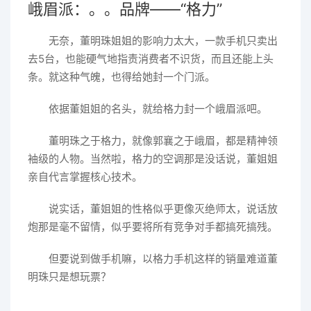
峨眉派：。。品牌——“格力”
无奈，董明珠姐姐的影响力太大，一款手机只卖出
去5台，也能硬气地指责消费者不识货，而且还能上头
条。就这种气魄，也得给她封一个门派。
依据董姐姐的名头，就给格力封一个峨眉派吧。
董明珠之于格力，就像郭襄之于峨眉，都是精神领
袖级的人物。当然啦，格力的空调那是没话说，董姐姐
亲自代言掌握核心技术。
说实话，董姐姐的性格似乎更像灭绝师太，说话放
炮那是毫不留情，似乎要将所有竞争对手都搞死搞残。
但要说到做手机嘛，以格力手机这样的销量难道董
明珠只是想玩票？