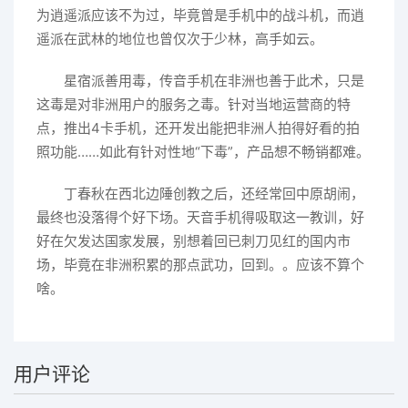
为逍遥派应该不为过，毕竟曾是手机中的战斗机，而逍
遥派在武林的地位也曾仅次于少林，高手如云。
星宿派善用毒，传音手机在非洲也善于此术，只是
这毒是对非洲用户的服务之毒。针对当地运营商的特
点，推出4卡手机，还开发出能把非洲人拍得好看的拍
照功能……如此有针对性地“下毒”，产品想不畅销都难。
丁春秋在西北边陲创教之后，还经常回中原胡闹，
最终也没落得个好下场。天音手机得吸取这一教训，好
好在欠发达国家发展，别想着回已刺刀见红的国内市
场，毕竟在非洲积累的那点武功，回到。。应该不算个
啥。
用户评论