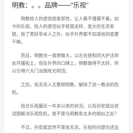
明教：。。品牌——“乐视”
明教给人的感觉就是邪性，让人看不懂摸不着。如
今的乐视，给人的感觉似乎就是这样，庞大的生态系
统，除了贾跃亭本人之外，似乎外界都不知道他到底要
干嘛。
而且，明教也一直想做大，以左右使和四大护法到
处开疆拓土，但在外界的口碑上，明教做得不太好，所
以引得六大门派围攻光明顶。
之后，张无忌入主整顿明教，解除了这一教派的危
机。
结合乐视最近一年多以来的状况，以及孙宏斌出资
试图解决乐视危机，是不是与明教有太多的相似之处？
不过，孙宏斌显然不是张无忌，乐视的问题也还远