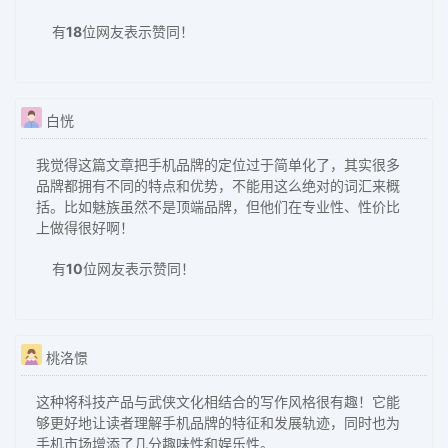
有
18
位网友表示赞同！
白恍
我觉得这篇文章把手机品牌的定位过于简单化了，其实很多
品牌都拥有不同的特点和优势，不能用这么绝对的词汇来概
括。比如魅族虽然不是顶端品牌，但他们在专业性、性价比
上做得很好啊！
有
10
位网友表示赞同！
桃洛憬
这种将科技产品与武侠文化相结合的写作风格很有趣！它能
够更好地让读者理解手机品牌的特征和发展轨迹，同时也为
手机市场增添了几分趣味性和娱乐性。