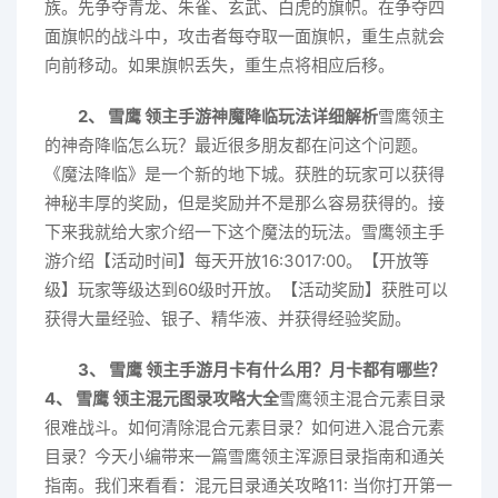
族。先争夺青龙、朱雀、玄武、白虎的旗帜。在争夺四
面旗帜的战斗中，攻击者每夺取一面旗帜，重生点就会
向前移动。如果旗帜丢失，重生点将相应后移。
2、 雪鹰 领主手游神魔降临玩法详细解析
雪鹰领主
的神奇降临怎么玩？最近很多朋友都在问这个问题。
《魔法降临》是一个新的地下城。获胜的玩家可以获得
神秘丰厚的奖励，但是奖励并不是那么容易获得的。接
下来我就给大家介绍一下这个魔法的玩法。雪鹰领主手
游介绍【活动时间】每天开放16:3017:00。【开放等
级】玩家等级达到60级时开放。【活动奖励】获胜可以
获得大量经验、银子、精华液、并获得经验奖励。
3、 雪鹰 领主手游月卡有什么用？月卡都有哪些？
4、 雪鹰 领主混元图录攻略大全
雪鹰领主混合元素目录
很难战斗。如何清除混合元素目录？如何进入混合元素
目录？今天小编带来一篇雪鹰领主浑源目录指南和通关
指南。我们来看看：混元目录通关攻略11: 当你打开第一