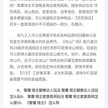
吧！雪鹰领主手游随身商店使用指南。随身商店包含“灵
药商店、龙山商店、星星商店、战争商店、家族商店”等
诸多便捷功能，可以快速购买各种物品~【灵药商店】
药水一直是游戏中不可或缺的一部分。在腾讯，
非凡之人可以花费银子购买各种品质的回春粉以及
恢复生命值和魔点的补品神丹。 【龙山广场】超凡者达
到28级并完成相应主线任务即可获得龙山经验。完成后
可以获得大量经验奖励和龙山楼代币。另外，通过消耗
龙山币，还可以在龙山广场商店购买藏宝图和高级藏宝
图。点击使用，前往指定地点挖掘宝藏，获得丰厚奖
励。 【行方】工欲善其事，必先利其器。游戏中打造装
备需要不同的装备图鉴。
8、 雪鹰 领主御兽达人玩法 雪鹰 领主御兽达人活动
怎么玩
9、 雪鹰 领主家族签到玩法 雪鹰 领主家族签到怎
么做
10、 《雪鹰 领主》 怎么样