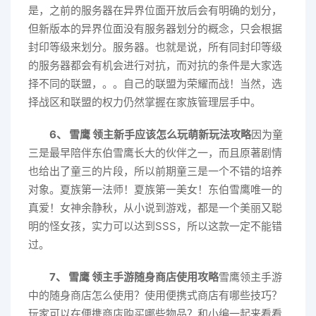
是，之前的服务器在异界位面开放后会有明确的划分，
但新版本的异界位面没有服务器划分的概念，只会根据
封印等级来划分。服务器。也就是说，所有同封印等级
的服务器都会有机会进行对抗，而对抗的条件是大家选
择不同的联盟，。。自己的联盟为荣耀而战！当然，选
择战区和联盟的权力仍然掌握在家族管理层手中。
6、 雪鹰 领主新手应该怎么玩萌新玩法攻略
因为童
三是最早陪伴东伯雪鹰长大的伙伴之一，而且原著剧情
也给出了童三的片段，所以前期童三是一个不错的培养
对象。夏族第一法师！夏族第一美女！东伯雪鹰唯一的
真爱！女神余静秋，从小说到游戏，都是一个美丽又聪
明的怪女孩，实力可以达到SSS，所以这款一定不能错
过。
7、 雪鹰 领主手游随身商店使用攻略
雪鹰领主手游
中的随身商店怎么使用？使用便携式商店有哪些技巧？
玩家可以在便携商店购买哪些物品？和小编一起来看看