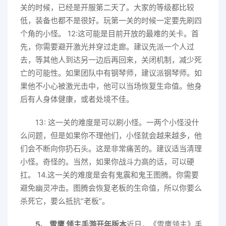
关的时候，已经是开服第二天了。大家的等级都比较
低，装备也都不是很好。玩第一关的时候一定要先刷四
个角的小怪。 12:这可能是目前开放的最难的关卡。首
先，你需要避开激光并穿过走廊。建议先派一个人过
去，等其他人到达另一边后再回来，关闭机制，减少死
亡的可能性。如果团队中有钢琴师，建议派钢琴师。如
果他不小心被激光击中，他可以当场恢复生命值。他身
后有人身体健康，或者处境不佳。
13: 这一关的难度是可以刷小怪。一两个小怪没什
么问题，但是如果你不理他们，小怪就会越来越多，他
们会不断向你扔石头。这是非常痛苦的。建议适当清理
小怪。奇怪的。当然，如果你战斗力高的话，可以硬
扛。 14.这一关的难度是会有鬼震和鬼王图腾。你需要
避免幽灵冲击。图腾会恢复老板的生命值，所以你要么
杀死它，要么抵抗“老板”。
5、 雪鹰 领主手游开年版本
近日，《雪鹰领主》手