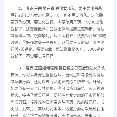
2、 洛克 王国 灵石猴 进化要几天，要不要用丹药
啊？
岩国灵石猴进化需要7天，但不需要丹药。进化需
要灵丹妙药。要进化云猴，需要使用丹药。 5000进化
就够了，还需要徽章。狂战士徽章是赫拉克勒斯，魔法
徽章是火神。祝你成功。从上面看来，快要经验5000的
时候，最好多准备一些丹药。只需要三天时间。 G国灵
石猴7天进化，需要徽章，魔法徽章是火神，5000进化
就够了，不需要二号丹药。
3、 洛克 王国如何培养 灵石猴
这灵石后残进化为火
云神。你可以与野生怪物战斗，击倒玉轩岛各处的魔法
徽章和丹药，还可以去九龙走廊的炼金炉进化。升级。
如果你有一只全尺寸的狗，你可以练习冻结。火云神很
强大。接待了侯灵石后，便前往九龙走廊的玉玄丹炉修
炼侯灵石。培养宠物石需要多种丹药，比如培元丹、龙
虎丹、九转丹、高级丹药等等，这些丹药可以通过在玉
轩岛上猎杀野生怪物来获得，不过掉落率不是很高高