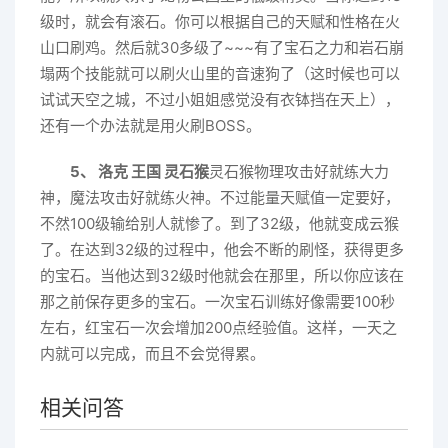
级时，就会有滚石。你可以根据自己的天赋和性格在火
山口刷鸡。然后就30多级了~~~有了宝石之力和岩石崩
塌两个技能就可以刷火山里的音速狗了（这时候也可以
试试天空之城，不过小姐姐感觉没有衣钵挡在天上），
还有一个办法就是用火刷BOSS。
5、 洛克 王国 灵石猴
灵石猴物理攻击好就练大力
神，魔法攻击好就练火神。不过能量天赋值一定要好，
不然100级输给别人就惨了。到了32级，他就变成云猴
了。在达到32级的过程中，他会不断的刷怪，获得更多
的宝石。当他达到32级时他就会在那里，所以你应该在
那之前保存更多的宝石。一次宝石训练好像需要100秒
左右，红宝石一次会增加200点经验值。这样，一天之
内就可以完成，而且不会觉得累。
相关问答