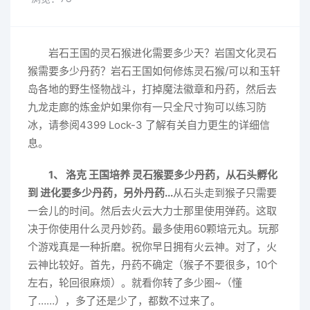
岩石王国的灵石猴进化需要多少天？岩国文化灵石
猴需要多少丹药？岩石王国如何修炼灵石猴/可以和玉轩
岛各地的野生怪物战斗，打掉魔法徽章和丹药，然后去
九龙走廊的炼金炉如果你有一只全尺寸狗可以练习防
冰，请参阅4399 Lock-3 了解有关自力更生的详细信
息。
1、 洛克 王国培养 灵石猴要多少丹药，从石头孵化
到 进化要多少丹药，另外丹药...
从石头走到猴子只需要
一会儿的时间。然后去火云大力士那里使用弹药。这取
决于你使用什么灵丹妙药。最多使用60颗培元丸。玩那
个游戏真是一种折磨。祝你早日拥有火云神。对了，火
云神比较好。首先，丹药不确定（猴子不要很多，10个
左右，轮回很麻烦）。就看你转了多少圈~（懂
了……），多了还是少了，都数不过来了。