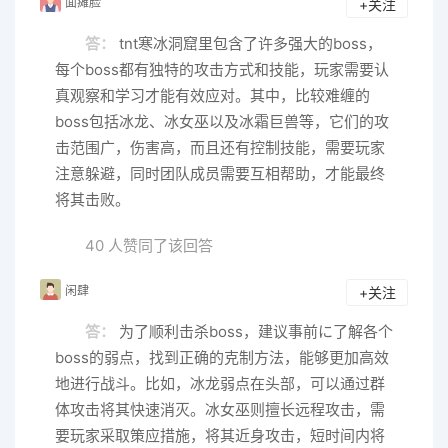
面瘫脸
+关注
答：
tnt寒冰洞窟里包含了许多强大的boss，
每个boss都有独特的攻击方式和技能，玩家需要认
真观察和学习才能有效应对。其中，比较难缠的
boss包括冰龙、冰女巫以及冰霜巨兽等，它们的攻
击范围广，伤害高，而且还有控制技能，需要玩家
注意躲避，同时团队成员需要互相帮助，才能最终
将其击败。
40 人赞同了该回答
闲肆
+关注
答：
为了顺利击杀boss，建议事前に了解各个
boss的弱点，找到正确的克制方法，能够更加高效
地进行战斗。比如，冰龙弱点在头部，可以通过群
体攻击将其快速消灭。冰女巫则擅长远程攻击，需
要玩家采取策应措施，将其近身攻击，短时间内将