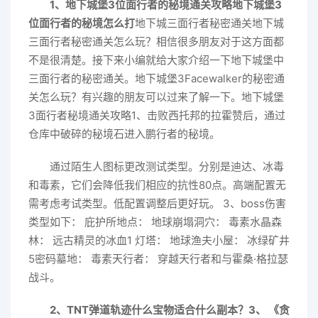
1、地下城堡3位面行者的秘境通关攻略地下城堡3
位面行者的秘境怎么打
地下城三面行者秘密通关地下城
三面行者秘密通关怎么玩？相信很多朋友对于这方面都
不是很清楚。接下来小编就给大家介绍一下地下城堡中
三面行者的秘密通关。地下城堡3Facewalker的秘密通
关怎么玩？有兴趣的朋友可以过来了解一下。地下城堡
3面行者秘境通关攻略1、击败西托邦的拉霍赞后，通过
仓库中破碎的秘境石进入鹏行者的秘境。
通过陌生人图标更改测试类型。分别是迪达、冰毒
和毒素，它们会降低我们相应的抗性80点。高端配置无
需考虑考试类型。低配置调整后更好玩。 3、boss伤害
类型如下： 庇护所地点： 地球崩塌洞穴： 毒素水晶森
林： 远古精灵的冰血1 灯塔： 地球渔夫小屋： 冰绿矿井
5密码墓地： 毒素天行者： 穿越天行者和与霍桑·格拉瑟
战斗。
2、TNT弹道轨迹什么宝物适合什么副本？
3、 《贪