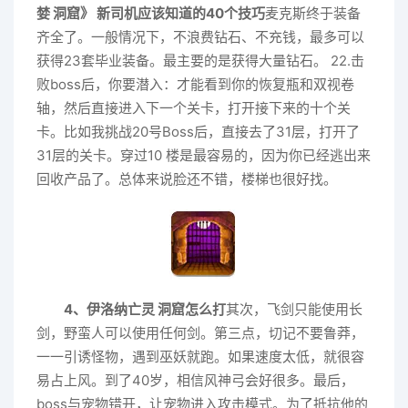
婪 洞窟》 新司机应该知道的40个技巧
麦克斯终于装备
齐全了。一般情况下，不浪费钻石、不充钱，最多可以
获得23套毕业装备。最主要的是获得大量钻石。 22.击
败boss后，你要潜入：才能看到你的恢复瓶和双视卷
轴，然后直接进入下一个关卡，打开接下来的十个关
卡。比如我挑战20号Boss后，直接去了31层，打开了
31层的关卡。穿过10 楼是最容易的，因为你已经逃出来
回收产品了。总体来说脸还不错，楼梯也很好找。
4、伊洛纳亡灵 洞窟怎么打
其次，飞剑只能使用长
剑，野蛮人可以使用任何剑。第三点，切记不要鲁莽，
一一引诱怪物，遇到巫妖就跑。如果速度太低，就很容
易占上风。到了40岁，相信风神弓会好很多。最后，
boss与宠物错开，让宠物进入攻击模式。为了抵抗他的