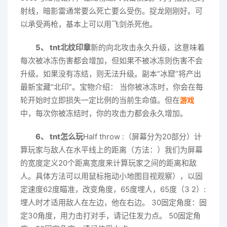
射线，暗影雷通常要么死亡要么受伤。捉龙刚刚好。可
以承受两枪，基本上可以用飞剑杀死他。
5、 tnt北纹印章
新的向北攻击永久升级，这意味着
每次被冰冻伤害都会增加，但如果不被冰冻则伤害不会
升级。如果没有冻结，则无法升级。副本“冰窟”将产出
最新宝藏“北印”。宝物介绍： 当你被冰冻时，你会在每
轮开始时立即损失一定比例的当前生命值。但在
游戏
中，每次你被冻结时，你的攻击力都会永久增加。
6、 tnt怎么玩
Half throw :（屏幕分为20部分）计
算玩家与敌人在水平线上的距离（方法：）我们为屏幕
的宽度定义20个距离宽度来计算玩家之间的距离和敌
人。具体方法可以用鼠标拖动小地图目视观察），以固
定速度62度瞄准，改变角度，65度埋人，65度（3 2）:
埋人时才适用敌人在左边，他在右边。 30固定角度：固
定30角度，用力击打对手，请记住发力点。 50固定角