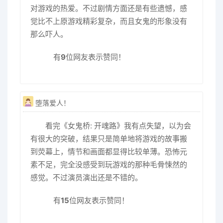
对游戏的热爱。不过剧情方面还是有些遗憾，感
觉比不上原游戏精彩复杂，而且女鬼的形象没有
那么吓人。
有
9
位网友表示赞同！
堕落爱人！
看完《女鬼桥: 开魂路》我有点失望，以为会
有很大的突破，结果只是简单地将游戏的故事搬
到荧幕上，情节和画面都显得比较单薄。恐怖元
素不足，完全没感受到玩游戏的那种毛骨悚然的
感觉。不过演员演出还是不错的。
有
15
位网友表示赞同！