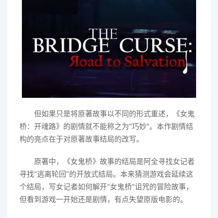
但如果只是将原著故事以不同的形式重述，《女鬼
桥：开魂路》的剧情就不能称之为“巧妙”。本作剧情结
构的亮点在于对原著故事结局的改写。
原著中，《女鬼桥》故事的结局是阿全寻找女记者
寻找“逃离轮回”的开放式结局。本来猜测游戏会延续这
个结局，写女记者如何解开“女鬼桥”诅咒的冒险故事，
但看到游戏一开始还是剧情，有点失望原版电影的。