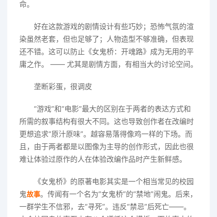
命。
好在这款游戏的剧情设计有些巧妙；恐怖气氛的渲
染虽然老套，但也足够了；人物造型不够准确，但表现
还不错。这可以防止《女鬼桥：开魂路》成为无用的平
庸之作。 —— 尤其是剧情方面，有相当大的讨论空间。
垄断彩蛋，很调皮
“游戏”和“电影”最大的区别在于两者的表达方式和
所需的叙事结构有很大不同。这也导致创作者在改编时
更想追求“原汁原味”。越容易落得像鸡一样的下场。而
且，由于两者都是以图像为主导的创作形式，因此也很
难让体验过原作的人在体验改编作品时产生新鲜感。
《女鬼桥》的原著电影其实是一个相当常见的校园
鬼
。传闻有一个名为“女鬼桥”的“禁地”闹鬼。后来，
故事
一群学生不信邪，去“寻死”。违反“禁忌”后死亡——。