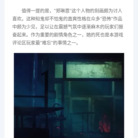
值得一提的是，“郑琳恩”这个人物的刻画颇为讨人
喜欢。这种知鬼却不怕鬼的直爽性格在众多“恐怖”作品
中颇为少见，足以让在震撼气氛中逐渐麻木的玩家们振
奋起来。作为重要的剧情角色之一，她的死也是本游戏
评论区玩家最“难忘”的事情之一。