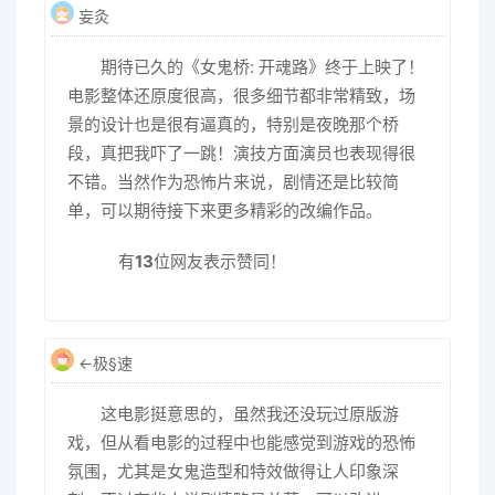
妄灸
期待已久的《女鬼桥: 开魂路》终于上映了！
电影整体还原度很高，很多细节都非常精致，场
景的设计也是很有逼真的，特别是夜晚那个桥
段，真把我吓了一跳！演技方面演员也表现得很
不错。当然作为恐怖片来说，剧情还是比较简
单，可以期待接下来更多精彩的改编作品。
有
13
位网友表示赞同！
←极§速
这电影挺意思的，虽然我还没玩过原版游
戏，但从看电影的过程中也能感觉到游戏的恐怖
氛围，尤其是女鬼造型和特效做得让人印象深