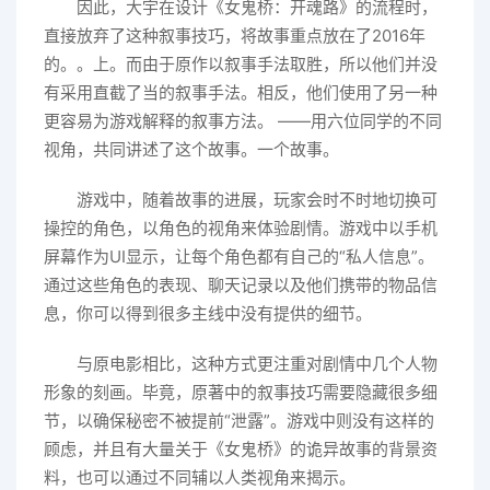
因此，大宇在设计《女鬼桥：开魂路》的流程时，
直接放弃了这种叙事技巧，将故事重点放在了2016年
的。。上。而由于原作以叙事手法取胜，所以他们并没
有采用直截了当的叙事手法。相反，他们使用了另一种
更容易为游戏解释的叙事方法。 ——用六位同学的不同
视角，共同讲述了这个故事。一个故事。
游戏中，随着故事的进展，玩家会时不时地切换可
操控的角色，以角色的视角来体验剧情。游戏中以手机
屏幕作为UI显示，让每个角色都有自己的“私人信息”。
通过这些角色的表现、聊天记录以及他们携带的物品信
息，你可以得到很多主线中没有提供的细节。
与原电影相比，这种方式更注重对剧情中几个人物
形象的刻画。毕竟，原著中的叙事技巧需要隐藏很多细
节，以确保秘密不被提前“泄露”。游戏中则没有这样的
顾虑，并且有大量关于《女鬼桥》的诡异故事的背景资
料，也可以通过不同辅以人类视角来揭示。