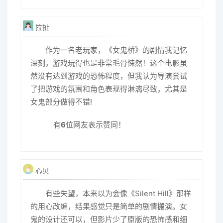
拉扯
作为一名老玩家，《女鬼桥》的剧情我记忆
深刻，游戏玩得也是非常毛骨悚然！这个电影虽
然没有达到游戏的恐怖程度，但我认为导演尝试
了把游戏的氛围和角色表现得淋漓尽致，尤其是
女鬼部分做得不错!
有
6
位网友表示赞同！
心贝
有些失望，本来以为会像《Silent Hill》那样
的用心改编，结果感觉只是简单的剧情搬演。女
鬼的设计还可以，但影片少了原版的恐怖感和细