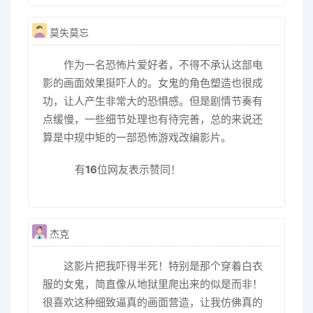
莫失莫忘
作为一名恐怖片爱好者，不得不承认这部电
影的画面效果挺吓人的。女鬼的角色塑造也很成
功，让人产生非常大的恐惧感。但是剧情节奏有
点缓慢，一些细节处理也有待完善，总的来说还
算是中规中矩的一部恐怖游戏改编影片。
有
16
位网友表示赞同！
杰克
这影片把我吓得半死！特别是那个穿着白衣
服的女鬼，简直像从地狱里爬出来的似是而非！
很喜欢这种细致逼真的画面营造，让我仿佛真的