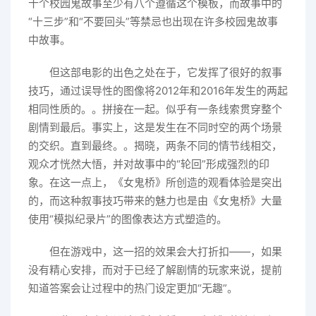
十个校园鬼故事至少有八个遵循这个模板，而故事中的
“十三步”和“不要回头”等禁忌也出现在许多校园鬼故事
中故事。
但这部电影的出色之处在于，它发挥了很好的叙事
技巧，通过误导性的图像将2012年和2016年发生的两起
相同性质的。。拼接在一起。似乎有一条线索贯穿整个
剧情到最后。事实上，这是发生在不同时空的两个场景
的交织。直到最终。。揭晓，两条不同的情节线相交，
观众才恍然大悟，并对故事中的“轮回”形成强烈的印
象。在这一点上，《女鬼桥》所创造的观看体验是突出
的，而这种叙事技巧带来的魅力也是由《女鬼桥》大量
使用“模拟纪录片”的图像表达方式塑造的。
但在游戏中，这一招的效果会大打折扣——，如果
没有精心安排，而对于已经了解剧情的玩家来说，提前
知道答案会让过程中的热门设定更加“无趣”。