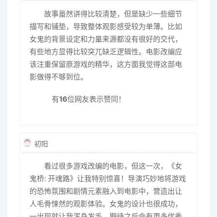
故事虽然讲得比较清楚，但是缺少一些细节
描写和铺垫，导致整体观影感受较为单薄。比如
女鬼的背景设定和力量来源都没有很好的交代，
有些地方显得比较突兀缺乏逻辑性。电影改编应
该注重保留原游戏的精华，这方面我觉得这部电
影做得不够到位。
有
16
位网友表示赞同！
初阳
看过很多游戏改编的电影，但这一次，《女
鬼桥: 开魂路》让我特别惊喜！导演巧妙地将游戏
的恐怖氛围和剧情元素融入到电影中，营造出让
人毛骨悚然的观影体验。女鬼的设计也很成功，
一出现就让我浑身发毛。期待之后会有更多优秀