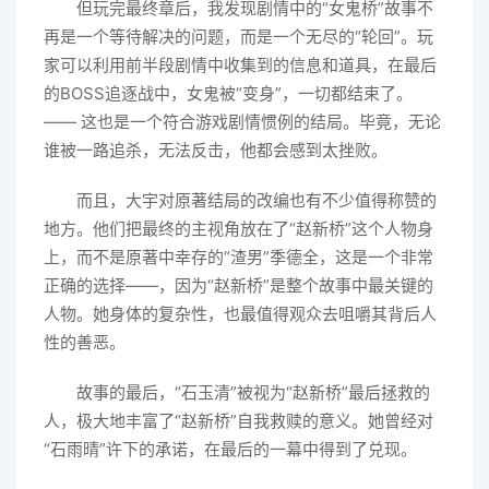
但玩完最终章后，我发现剧情中的“女鬼桥”故事不
再是一个等待解决的问题，而是一个无尽的“轮回”。玩
家可以利用前半段剧情中收集到的信息和道具，在最后
的BOSS追逐战中，女鬼被“变身”，一切都结束了。
—— 这也是一个符合游戏剧情惯例的结局。毕竟，无论
谁被一路追杀，无法反击，他都会感到太挫败。
而且，大宇对原著结局的改编也有不少值得称赞的
地方。他们把最终的主视角放在了“赵新桥”这个人物身
上，而不是原著中幸存的“渣男”季德全，这是一个非常
正确的选择——，因为“赵新桥”是整个故事中最关键的
人物。她身体的复杂性，也最值得观众去咀嚼其背后人
性的善恶。
故事的最后，“石玉清”被视为“赵新桥”最后拯救的
人，极大地丰富了“赵新桥”自我救赎的意义。她曾经对
“石雨晴”许下的承诺，在最后的一幕中得到了兑现。