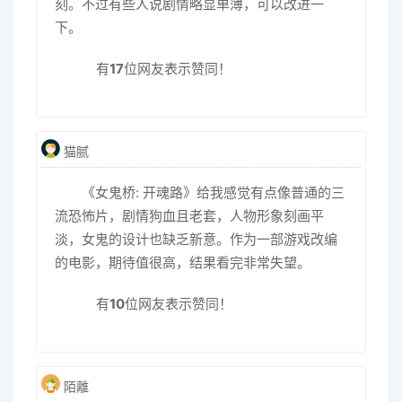
刻。不过有些人说剧情略显单薄，可以改进一
下。
有
17
位网友表示赞同！
猫腻
《女鬼桥: 开魂路》给我感觉有点像普通的三
流恐怖片，剧情狗血且老套，人物形象刻画平
淡，女鬼的设计也缺乏新意。作为一部游戏改编
的电影，期待值很高，结果看完非常失望。
有
10
位网友表示赞同！
陌離