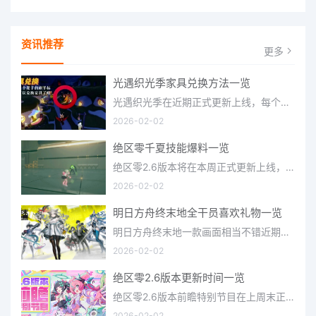
资讯推荐
更多
光遇织光季家具兑换方法一览
光遇织光季在近期正式更新上线，每个季节都有着许多全新内容和资讯可以让你来体验，不少刚体验的小伙伴想要知道
2026-02-02
绝区零千夏技能爆料一览
绝区零2.6版本将在本周正式更新上线，上周的前瞻直播官方给玩家们带来关于最新版本的卡池信息和相关活动内容，
2026-02-02
明日方舟终末地全干员喜欢礼物一览
明日方舟终末地一款画面相当不错近期非常火爆的大型二次元冒险游戏，这里有相当多好看的干员可以让你来抽取并
2026-02-02
绝区零2.6版本更新时间一览
绝区零2.6版本前瞻特别节目在上周末正式播出，官方给玩家们带来了许多关于最新版本的相关资讯和上线时间，不少
2026-02-02