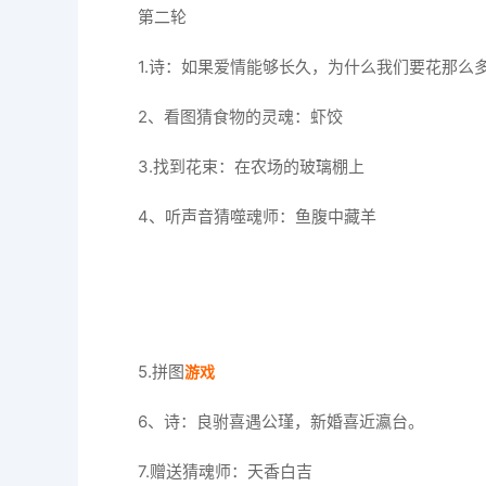
第二轮
1.诗：如果爱情能够长久，为什么我们要花那么
2、看图猜食物的灵魂：虾饺
3.找到花束：在农场的玻璃棚上
4、听声音猜噬魂师：鱼腹中藏羊
5.拼图
游戏
6、诗：良驸喜遇公瑾，新婚喜近瀛台。
7.赠送猜魂师：天香白吉