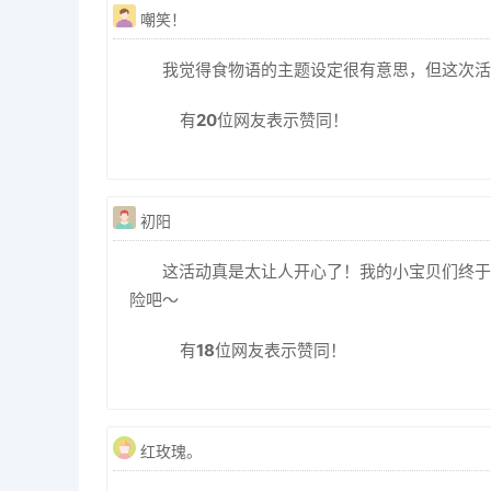
嘲笑！
我觉得食物语的主题设定很有意思，但这次活
有
20
位网友表示赞同！
初阳
这活动真是太让人开心了！我的小宝贝们终于
险吧～
有
18
位网友表示赞同！
红玫瑰。