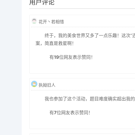
用户评论
花开丶若相惜
终于，我的美食世界又多了一点乐趣！这次“
案，简直是救星啊！
有
19
位网友表示赞同！
执拗旧人
我也参加了这个活动，题目难度确实超出我的
有
7
位网友表示赞同！