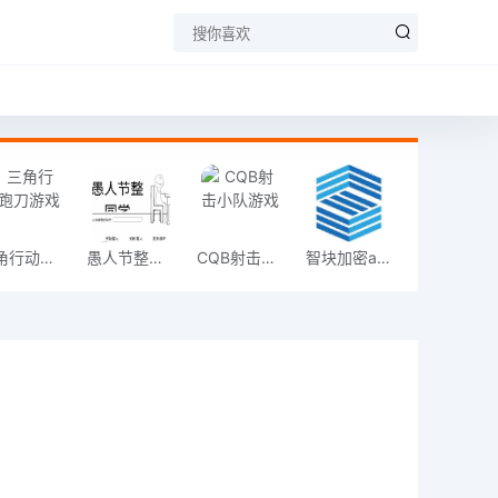
三角行动跑刀游戏
愚人节整同学
CQB射击小队游戏
智块加密app