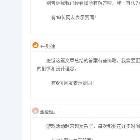
别告诉我我已经看懂所有解答啦。我一直认为
有
16
位网友表示赞同！
←极§速
感觉这篇文章总结的答案有些简略，我需要更
的剧情和设计理念。
有
6
位网友表示赞同！
金橙橙。-
游戏活动越来越复杂了，每次都要花好多时间