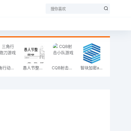
三角行动跑刀游戏
愚人节整同学
CQB射击小队游戏
智块加密app