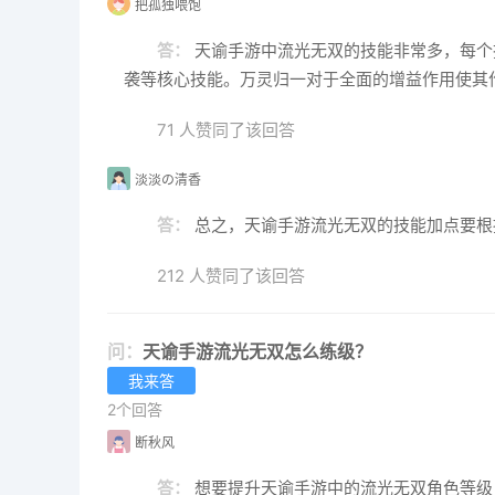
把孤独喂饱
答：
天谕手游中流光无双的技能非常多，每个
袭等核心技能。万灵归一对于全面的增益作用使其
71 人赞同了该回答
淡淡の清香
答：
总之，天谕手游流光无双的技能加点要根
212 人赞同了该回答
问：
天谕手游流光无双怎么练级？
我来答
2个回答
断秋风
答：
想要提升天谕手游中的流光无双角色等级