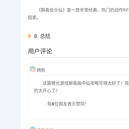
《聊斋会众仙》是一款非常经典、热门的动作R
因素。
8. 总结
用户评论
拥抱
这篇橙光游戏聊斋画中仙攻略写得太好了！攻
的太开心了！
有
6
位网友表示赞同！