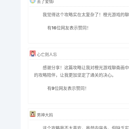
丢了爱情i
我觉得这个攻略实在太复杂了！橙光游戏的聊
有
16
位网友表示赞同！
心亡则人忘
感谢分享！这篇攻略让我对橙光游戏聊斋画中
的攻略陪伴，让我更加坚定了通关的决心。
有
9
位网友表示赞同！
男神大妈
这个攻略我不太喜欢。虽然内容多，但缺乏实