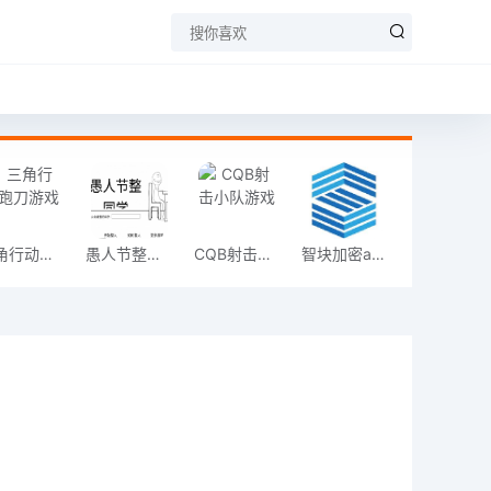
三角行动跑刀游戏
愚人节整同学
CQB射击小队游戏
智块加密app