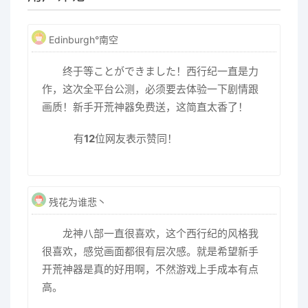
Edinburgh°南空
终于等ことができました！西行纪一直是力
作，这次全平台公测，必须要去体验一下剧情跟
画质！新手开荒神器免费送，这简直太香了！
有
12
位网友表示赞同！
残花为谁悲丶
龙神八部一直很喜欢，这个西行纪的风格我
很喜欢，感觉画面都很有层次感。就是希望新手
开荒神器是真的好用啊，不然游戏上手成本有点
高。