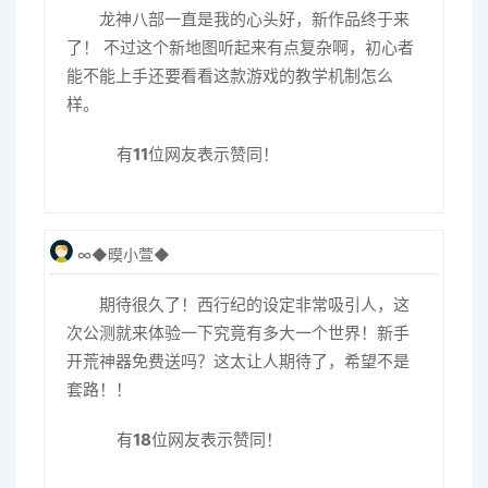
龙神八部一直是我的心头好，新作品终于来
了！ 不过这个新地图听起来有点复杂啊，初心者
能不能上手还要看看这款游戏的教学机制怎么
样。
有
11
位网友表示赞同！
∞◆暯小萱◆
期待很久了！西行纪的设定非常吸引人，这
次公测就来体验一下究竟有多大一个世界！新手
开荒神器免费送吗？这太让人期待了，希望不是
套路！！
有
18
位网友表示赞同！