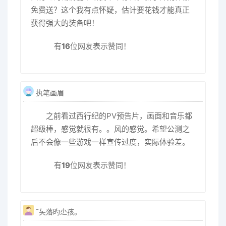
免费送？这个我有点怀疑，估计要花钱才能真正
获得强大的装备吧！
有
16
位网友表示赞同！
执笔画眉
之前看过西行纪的PV预告片，画面和音乐都
超级棒，感觉就很有。。风的感觉。希望公测之
后不会像一些游戏一样宣传过度，实际体验差。
有
19
位网友表示赞同！
ˉ夨落旳尐孩。