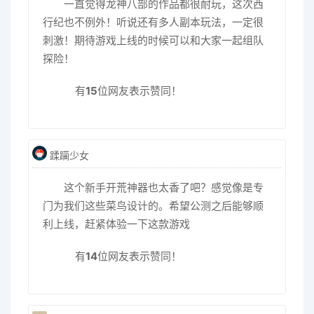
一直觉得龙神八部的作品都很耐玩，这次西
行纪也不例外！听说还有多人副本玩法，一定很
刺激！期待游戏上线的时候可以和大家一起组队
探险！
有
15
位网友表示赞同！
蹂躏少女
这个新手开荒神器也太香了吧？感觉像是专
门为我们这些菜鸟设计的。希望公测之后能够顺
利上线，赶紧体验一下这款游戏
有
14
位网友表示赞同！