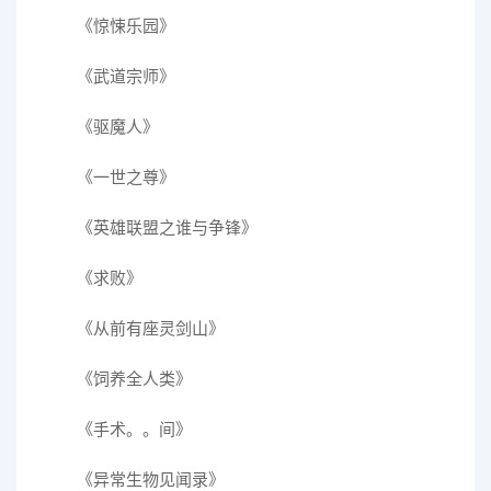
《惊悚乐园》
《武道宗师》
《驱魔人》
《一世之尊》
《英雄联盟之谁与争锋》
《求败》
《从前有座灵剑山》
《饲养全人类》
《手术。。间》
《异常生物见闻录》