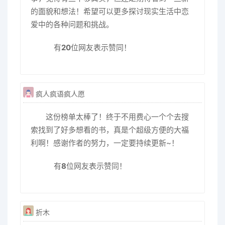
的面貌和想法！希望可以更多探讨现实生活中恋
爱中的各种问题和挑战。
有
20
位网友表示赞同！
疯人疯语疯人愿
这份榜单太棒了！终于不用费心一个个去搜
索找到了好多想看的书，真是个超级方便的大福
利啊！感谢作者的努力，一定要持续更新~！
有
8
位网友表示赞同！
折木