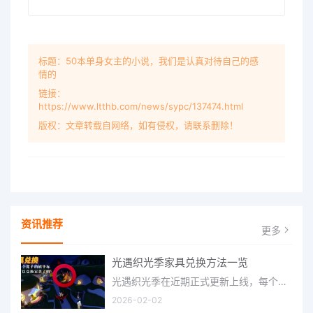
标题：50本单身女主的小说，我们是认真对待自己的感
情的
链接：
https://www.ltthb.com/news/sypc/137474.html
版权：文章转载自网络，如有侵权，请联系删除！
资讯推荐
更多
光遇织光季家具兑换方法一览
光遇织光季在近期正式更新上线，每个季节都有着许多全新内容和资讯可以让你来体验，不少刚体验的小伙伴想要知道
2026-02-02