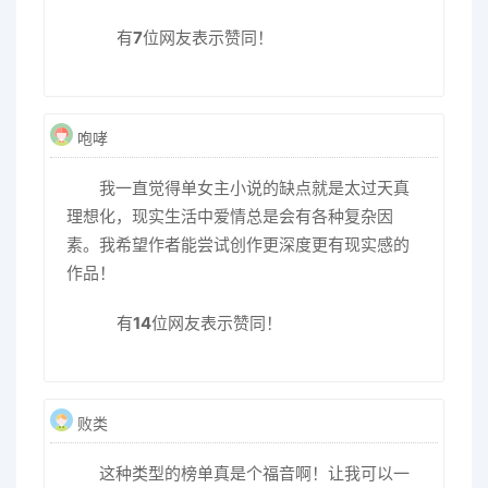
有
7
位网友表示赞同！
咆哮
我一直觉得单女主小说的缺点就是太过天真
理想化，现实生活中爱情总是会有各种复杂因
素。我希望作者能尝试创作更深度更有现实感的
作品！
有
14
位网友表示赞同！
败类
这种类型的榜单真是个福音啊！让我可以一