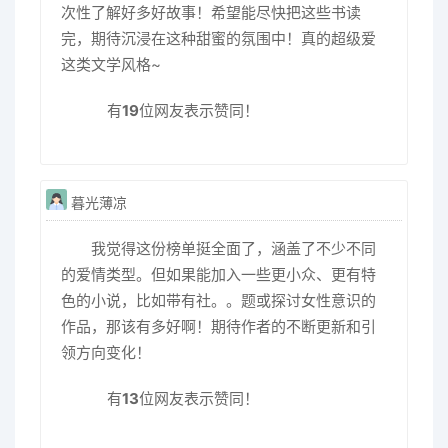
次性了解好多好故事！希望能尽快把这些书读
完，期待沉浸在这种甜蜜的氛围中！真的超级爱
这类文学风格~
有
19
位网友表示赞同！
暮光薄凉
我觉得这份榜单挺全面了，涵盖了不少不同
的爱情类型。但如果能加入一些更小众、更有特
色的小说，比如带有社。。题或探讨女性意识的
作品，那该有多好啊！期待作者的不断更新和引
领方向变化！
有
13
位网友表示赞同！