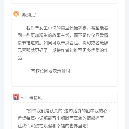
|赤;焰﹏゛
我对单女主小说的类型还挺挑剔，希望能看
到一些更加精彩的故事主线，而不是仅仅靠爱情
情节推进的。如果可以带点冒险、奇幻或者悬疑
元素那就更好了！期待作者能推荐更多优质的作
品！
有
17
位网友表示赞同！
Hello爱情风
"感情我们是认真的"这句话真的戳中我的心~
希望每篇小说都能写出细腻而真挚的情感描写！
让我们沉浸在浪漫和幸福的世界里吧！