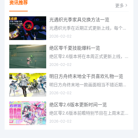
资讯推荐
更多
光遇织光季家具兑换方法一览
光遇织光季在近期正式更新上线，每个季节都有着许多全新内容和资讯可以让你来体验，不少刚体验的小伙伴想要知道
2026-02-02
绝区零千夏技能爆料一览
绝区零2.6版本将在本周正式更新上线，上周的前瞻直播官方给玩家们带来关于最新版本的卡池信息和相关活动内容，
2026-02-02
明日方舟终末地全干员喜欢礼物一览
明日方舟终末地一款画面相当不错近期非常火爆的大型二次元冒险游戏，这里有相当多好看的干员可以让你来抽取并
2026-02-02
绝区零2.6版本更新时间一览
绝区零2.6版本前瞻特别节目在上周末正式播出，官方给玩家们带来了许多关于最新版本的相关资讯和上线时间，不少
2026-02-02