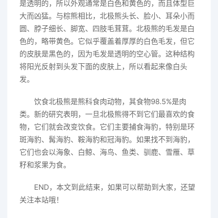
是透明的，所以外观通常是白色和黄色的，而且体型巨
大而凶猛。与棕熊相比，北极熊头长、脸小、耳朵小而
圆、脖子细长、脚宽、四肢毛茸茸。北极熊的毛发是白
色的，略带黄色。它似乎覆盖着厚厚的白色毛发，但它
的皮肤是黑色的，因为毛发是透明的空心管。这种结构
将阳光反射到头发下面的皮肤上，所以看起来像白头
发。
饮食北极熊是熊科食肉动物，其食物98.5%是肉
类。新的研究表明，一旦北极熊得不到它们最喜欢的食
物，它们就会改变饮食。它们主要捕食海豹，特别是环
斑海豹、髯海豹、鞍海豹和冠海豹。如果找不到海豹，
它们也会以海象、白鲸、海鸟、鱼类、驯鹿、雪雁、草
籽和浆果为食。
END，本文到此结束，如果可以帮助到大家，还望
关注本站哦！