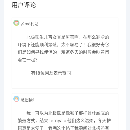
用户评论
〆mè村姑
北极熊生儿育女真是厉害啊，在那么寒冷的
环境下还能顺利繁殖，太不容易了！我很好奇它
们是如何寻找伴侣的，难道冬天的时候会吵着闹
着在一起？
有
18
位网友表示赞同！
念旧情i
我一直以为北极熊是像狮子那样雄壮威武的
繁殖方式，结果 ternyata 他们这么温柔，冬天护
崽真是太爱了！看完这个帖子我瞬间对北极熊有