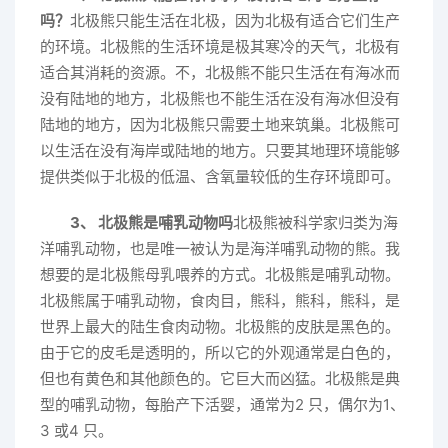
吗？
北极熊只能生活在北极，因为北极有适合它们生产
的环境。北极熊的生活环境是极其寒冷的天气，北极有
适合其消耗的资源。不，北极熊不能只生活在有海冰而
没有陆地的地方，北极熊也不能生活在没有海冰但没有
陆地的地方，因为北极熊只需要土地来筑巢。北极熊可
以生活在没有海岸或陆地的地方。只要其地理环境能够
提供类似于北极的低温、含氧量较低的生存环境即可。
3、 北极熊是哺乳动物吗
北极熊被科学家归类为海
洋哺乳动物，也是唯一被认为是海洋哺乳动物的熊。我
想要的是北极熊母乳喂养的方式。北极熊是哺乳动物。
北极熊属于哺乳动物，食肉目，熊科，熊科，熊科，是
世界上最大的陆生食肉动物。北极熊的皮肤是黑色的。
由于它的皮毛是透明的，所以它的外观通常是白色的，
但也有黄色和其他颜色的。它巨大而凶猛。北极熊是典
型的哺乳动物，每胎产下活婴，通常为2 只，偶尔为1、
3 或4 只。