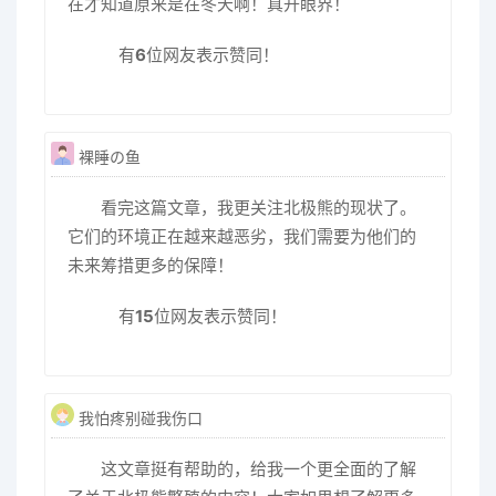
在才知道原来是在冬天啊！真开眼界！
有
6
位网友表示赞同！
裸睡の鱼
看完这篇文章，我更关注北极熊的现状了。
它们的环境正在越来越恶劣，我们需要为他们的
未来筹措更多的保障！
有
15
位网友表示赞同！
我怕疼别碰我伤口
这文章挺有帮助的，给我一个更全面的了解