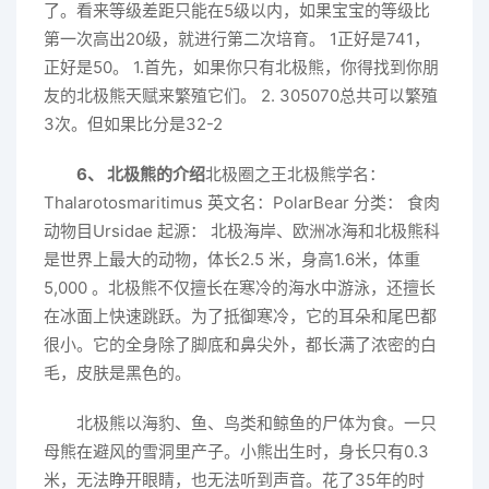
了。看来等级差距只能在5级以内，如果宝宝的等级比
第一次高出20级，就进行第二次培育。 1正好是741，
正好是50。 1.首先，如果你只有北极熊，你得找到你朋
友的北极熊天赋来繁殖它们。 2. 305070总共可以繁殖
3次。但如果比分是32-2
6、 北极熊的介绍
北极圈之王北极熊学名：
Thalarotosmaritimus 英文名：PolarBear 分类： 食肉
动物目Ursidae 起源： 北极海岸、欧洲冰海和北极熊科
是世界上最大的动物，体长2.5 米，身高1.6米，体重
5,000 。北极熊不仅擅长在寒冷的海水中游泳，还擅长
在冰面上快速跳跃。为了抵御寒冷，它的耳朵和尾巴都
很小。它的全身除了脚底和鼻尖外，都长满了浓密的白
毛，皮肤是黑色的。
北极熊以海豹、鱼、鸟类和鲸鱼的尸体为食。一只
母熊在避风的雪洞里产子。小熊出生时，身长只有0.3
米，无法睁开眼睛，也无法听到声音。花了35年的时