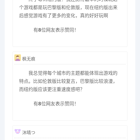
个游戏都是玩巴黎版和伦敦版，现在纽约版出来
后感觉游戏有了更多的变化，真的好好玩啊
有
8
位网友表示赞同！
枫无痕
我总觉得每个城市的主题都能体现出游戏的
特点。比如伦敦版比较复古，巴黎版比较浪漫，
而纽约版应该更注重速度感吧？
有
8
位网友表示赞同！
沐晴つ