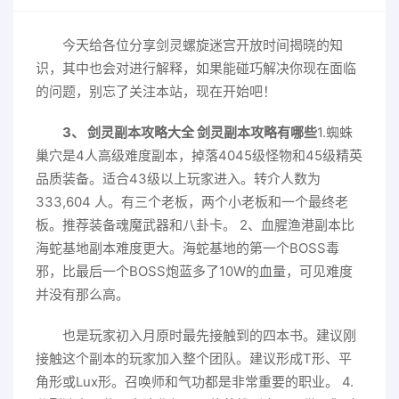
今天给各位分享剑灵螺旋迷宫开放时间揭晓的知
识，其中也会对进行解释，如果能碰巧解决你现在面临
的问题，别忘了关注本站，现在开始吧！
3、 剑灵副本攻略大全 剑灵副本攻略有哪些
1.蜘蛛
巢穴是4人高级难度副本，掉落4045级怪物和45级精英
品质装备。适合43级以上玩家进入。转介人数为
333,604 人。有三个老板，两个小老板和一个最终老
板。推荐装备魂魔武器和八卦卡。 2、血腥渔港副本比
海蛇基地副本难度更大。海蛇基地的第一个BOSS毒
邪，比最后一个BOSS炮蓝多了10W的血量，可见难度
并没有那么高。
也是玩家初入月原时最先接触到的四本书。建议刚
接触这个副本的玩家加入整个团队。建议形成T形、平
角形或Lux形。召唤师和气功都是非常重要的职业。 4.