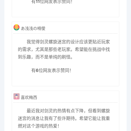
有
11
位网友表示赞同！
あ浅浅の嘚僾
我觉得剑灵螺旋迷宫的设计应该更贴近玩家
的需求，尤其是那些老玩家。希望能在挑战中找
到乐趣，而不是单纯的刷怪。
有
6
位网友表示赞同！
喜欢梅西
最近我对剑灵的热情有点下降，但看到螺旋
迷宫的消息让我有了些许期待。希望它能让我重
燃对这个游戏的热爱！