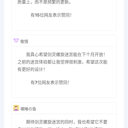
质量上，而不是频繁的更新。
有
15
位网友表示赞同！
敬情
我真心希望剑灵螺旋迷宫能在下个月开放！
之前的迷宫体验都让我觉得很刺激，希望这次能
有更好的设计！
有
7
位网友表示赞同！
裸睡の鱼
期待剑灵螺旋迷宫的同时，我也希望它不要