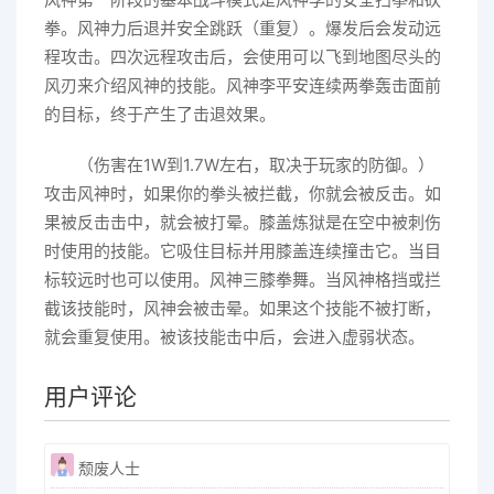
拳。风神力后退并安全跳跃（重复）。爆发后会发动远
程攻击。四次远程攻击后，会使用可以飞到地图尽头的
风刃来介绍风神的技能。风神李平安连续两拳轰击面前
的目标，终于产生了击退效果。
（伤害在1W到1.7W左右，取决于玩家的防御。）
攻击风神时，如果你的拳头被拦截，你就会被反击。如
果被反击击中，就会被打晕。膝盖炼狱是在空中被刺伤
时使用的技能。它吸住目标并用膝盖连续撞击它。当目
标较远时也可以使用。风神三膝拳舞。当风神格挡或拦
截该技能时，风神会被击晕。如果这个技能不被打断，
就会重复使用。被该技能击中后，会进入虚弱状态。
用户评论
颓废人士