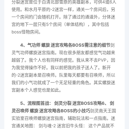
分裂迷宫是位于白清北部雪原的英雄副本，可供4或6人
使用。和水月平原的-2迷宫一样，通关一个房间后，另
一个房间的门会随机打开。除了通过的通道外，分体迷
宫的地下一层只有5个房间（单体结构），其中包括
boss怪物房间。
4、气功师 螺旋 迷宫攻略各BOSS需注意的细节
剑
灵气功师螺旋迷宫指南。现在很多朋友都感觉气功越来
越弱了。我个人也有同样的感觉。我从来不去PVP，因
为我觉得操作不好。我以前把我的孩子送人了。新开
的-2迷宫副本是召唤师。队里每天都要有召唤师，所以
我们的小气功就成了一个无足轻重的角色。其实螺旋迷
宫副本个人感觉也是如此。
5、流程图首战： 剑灵分裂 迷宫BOSS攻略
6、 剑
灵召唤师 螺旋 迷宫攻略各BOSS的小技巧
剑灵南天王国
实验室召唤师螺旋迷宫指南，辅助玩法和一点指南。迷
宫通关地图： 剑与魂-2 迷宫旧牛头怪： 这个产品就不