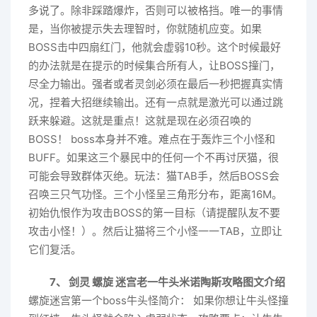
多说了。除非踩踏爆炸，否则可以被格挡。唯一的事情
是，当你被提示失去理智时，你就随机应变。如果
BOSS击中四扇红门，他就会虚弱10秒。这个时候最好
的办法就是在提示的时候集合所有人，让BOSS撞门，
尽全力输出。强者或者灵剑必须在最后一秒把握真实情
况，捏着大招继续输出。还有一点就是激光可以通过跳
跃来躲避。这就是重点！这就是现在必须召唤的
BOSS！ boss本身并不难。难点在于轰炸三个小怪和
BUFF。如果这三个暴民中的任何一个不再讨厌猫，很
可能会导致群体灭绝。玩法：猫TAB手，然后BOSS会
召唤三只气功怪。三个小怪呈三角形分布，距离16M。
初始仇恨作为攻击BOSS的第一目标（请提醒队友不要
攻击小怪！）。然后让猫将三个小怪一一TAB，立即让
它们复活。
7、 剑灵 螺旋 迷宫老一牛头米诺陶斯攻略图文介绍
螺旋迷宫第一个boss牛头怪简介： 如果你想让牛头怪撞