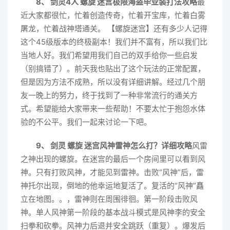
8、 剑灵4人 螺旋 迷宫极限海盗毕业装打法攻略
最
近大家都很忙，忙着创造传奇，忙着开宝库，忙着白雾
屠龙，忙着战神塔通关。 【螺旋迷宫】还有多少人记得
这个45级版本的终极副本！我们并不富有，所以我们比
当地人好。我们希望用我们自己的双手给你一些启发
（别搞错了）。前天我也贴出了这个玩法的正常配置，
但是因为方法不成熟，所以没有详细讲解。经过几个朋
友一晚上的努力，终于找到了一种非常流行的通关方
式。希望能给大家带来一些帮助！不要太忙于抱怨水体
验的不公平。我们一起来讨论一下吧。
9、 剑灵 螺旋 迷宫风神雷神怎么打？详细攻略
风雷
之神出现的螺旋。在迷宫的最后一个房间里可以看到风
神。只有打败风神，才能见到雷神。击败“风神”后，雷
神托尔出现，倒地的他幸运地复活了。复活的“风神”矗
立在地图。。，雷神则在周围徘徊。第一阶段击败风
神。单人风神第一阶段的基本战斗模式是风神李的安全
扫拳和砍拳。风神力后退并安全跳跃（重复）。爆发后