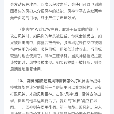
会发动远程攻击。四次远程攻击后，会使用可以飞到地
图尽头的风刃来介绍风神的技能。风神李平安连续两拳
轰击面前的目标，终于产生了击退效果。
（伤害在1W到1.7W左右，取决于玩家的防御。）
攻击风神时，如果你的拳头被拦截，你就会被反击，如
果被反击击中，你就会被击晕。膝盖地狱是在空中被刺
伤时使用的技能。吸住目标，用膝盖连续攻击。当目标
较远时也会使用它。风神三膝拳舞。当风神格挡或拦截
该技能时，风神会被击晕。如果该技能不被打断，则会
周期性地重复使用。
10、 剑灵 螺旋 迷宫风神雷神怎么打
风神雷神战斗
模式螺旋在迷宫的最后一个房间里可以看到风神。只有
打败风神，才能见到雷神。击败“风神”后，雷神索尔出
现，倒地的他幸运地复活了。复活的“风神”矗立在地
图。。，雷神则在周围徘徊。第一阶段击败风神。单人
风神第一阶段的基本战斗模式是风神李的安全扫拳和砍