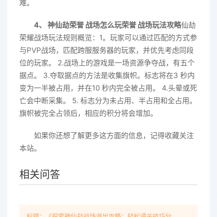
难。
4、 神仙劫荣誉 战场怎么玩荣誉 战场玩法攻略
仙劫
荣耀战场玩法规则概览：1。玩家可以通过匹配的方式参
与PVP战场，匹配跨服服务器的玩家，并优先考虑同段
位的玩家。 2.战场上的游戏是一场资源争夺战，有五个
据点。 3.夺取据点的方法是收集旗帜。标志将在3 秒内
变为一半被占用，并在10 秒内完全被占用。 4.头晕或死
亡会中断采集。 5. 标志分为未占用、半占用和全占用。
旗帜被完全占领后，相应的积分将会增加。
如果你还想了解更多这方面的信息，记得收藏关注
本站。
相关问答
标题：《探索神仙劫战场退出攻略：轻松通关技巧分