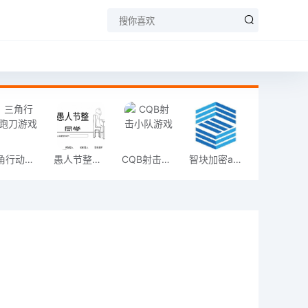
三角行动跑刀游戏
愚人节整同学
CQB射击小队游戏
智块加密app