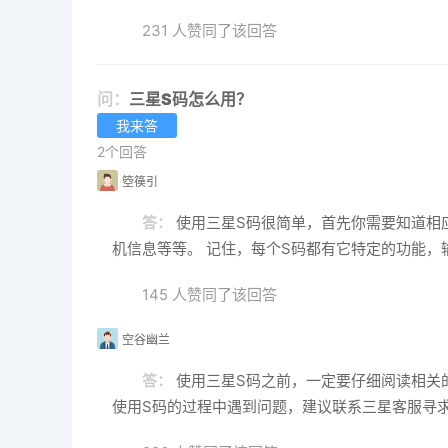
231 人赞同了该回答
问：
三星S码怎么用？
我来答
2个回答
箜篌引
答：
使用三星S码很简单，首先你需要知道相应S码
机信息等等。 记住，每个S码都有它特定的功能，
145 人赞同了该回答
空谷幽兰
答：
使用三星S码之前，一定要仔细阅读相关
使用S码的过程中遇到问题，建议联系三星客服寻