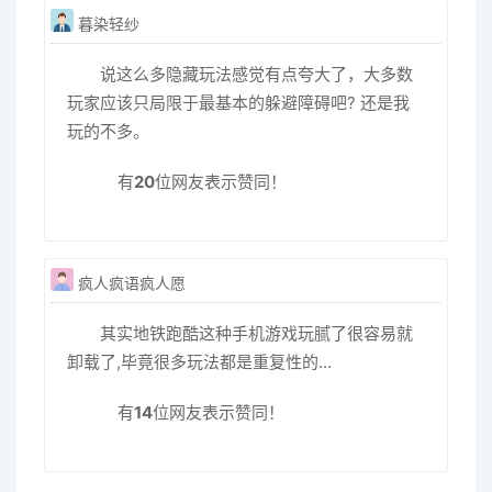
暮染轻纱
说这么多隐藏玩法感觉有点夸大了，大多数
玩家应该只局限于最基本的躲避障碍吧? 还是我
玩的不多。
有
20
位网友表示赞同！
疯人疯语疯人愿
其实地铁跑酷这种手机游戏玩腻了很容易就
卸载了,毕竟很多玩法都是重复性的...
有
14
位网友表示赞同！