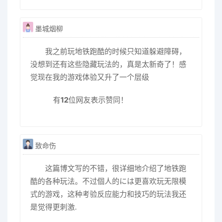
墨城烟柳
我之前玩地铁跑酷的时候只知道躲避障碍，
没想到还有这些隐藏玩法的，真是太新奇了！感
觉现在我的游戏体验又升了一个层级
有
12
位网友表示赞同！
致命伤
这篇博文写的不错，很详细地介绍了地铁跑
酷的各种玩法。不过個人的には更喜欢玩无限模
式的游戏，这种考验反应能力和技巧的玩法我还
是觉得更刺激.