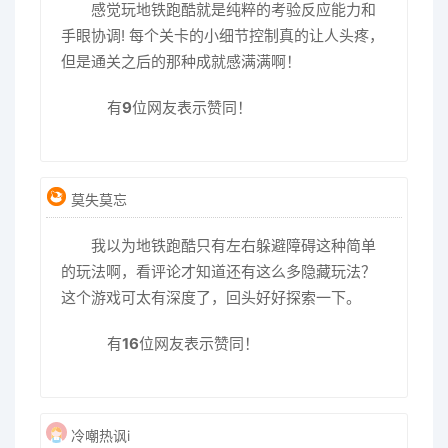
感觉玩地铁跑酷就是纯粹的考验反应能力和
手眼协调! 每个关卡的小细节控制真的让人头疼，
但是通关之后的那种成就感满满啊！
有
9
位网友表示赞同！
莫失莫忘
我以为地铁跑酷只有左右躲避障碍这种简单
的玩法啊，看评论才知道还有这么多隐藏玩法？
这个游戏可太有深度了，回头好好探索一下。
有
16
位网友表示赞同！
冷嘲热讽i