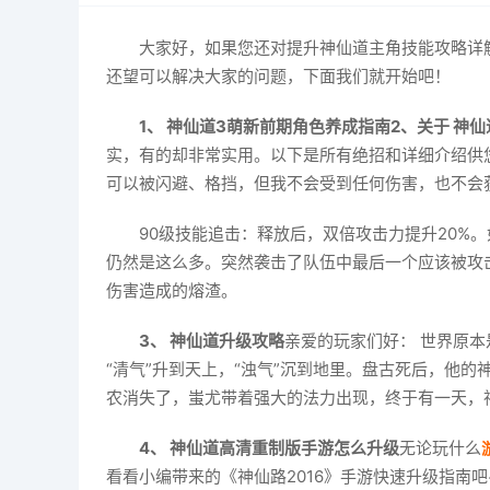
大家好，如果您还对提升神仙道主角技能攻略详
还望可以解决大家的问题，下面我们就开始吧！
1、 神仙道3萌新前期角色养成指南
2、关于 神
实，有的却非常实用。以下是所有绝招和详细介绍供您
可以被闪避、格挡，但我不会受到任何伤害，也不会
90级技能追击：释放后，双倍攻击力提升20
仍然是这么多。突然袭击了队伍中最后一个应该被攻击
伤害造成的熔渣。
3、 神仙道升级攻略
亲爱的玩家们好： 世界原
“清气”升到天上，“浊气”沉到地里。盘古死后，他
农消失了，蚩尤带着强大的法力出现，终于有一天，
4、 神仙道高清重制版手游怎么升级
无论玩什么
看看小编带来的《神仙路2016》手游快速升级指南