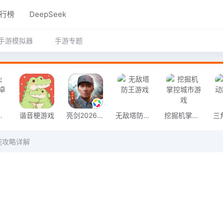
行榜
DeepSeek
手游模拟器
手游专题
奇安卓版
谐音梗游戏
亮剑2026官方版
无敌塔防王游戏
挖掘机掌控城市游戏
能攻略详解