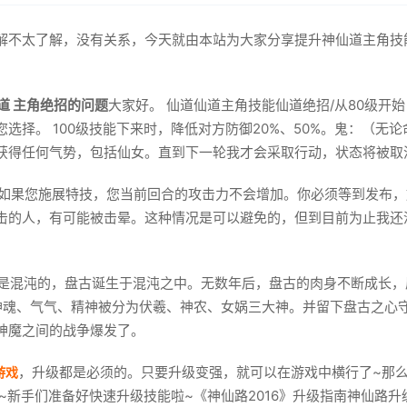
解不太了解，没有关系，今天就由本站为大家分享提升神仙道主角技
仙道 主角绝招的问题
大家好。 仙道仙道主角技能仙道绝招/从80级开
选择。 100级技能下来时，降低对方防御20%、50%。鬼：（无
获得任何气势，包括仙女。直到下一轮我才会采取行动，状态将被取
%。如果您施展特技，您当前回合的攻击力不会增加。你必须等到发布
的人，有可能被击晕。这种情况是可以避免的，但到目前为止我还没
本是混沌的，盘古诞生于混沌之中。无数年后，盘古的肉身不断成长
的神魂、气气、精神被分为伏羲、神农、女娲三大神。并留下盘古之
神魔之间的战争爆发了。
，升级都是必须的。只要升级变强，就可以在游戏中横行了~那么
游戏
吧~新手们准备好快速升级技能啦~《神仙路2016》升级指南神仙路