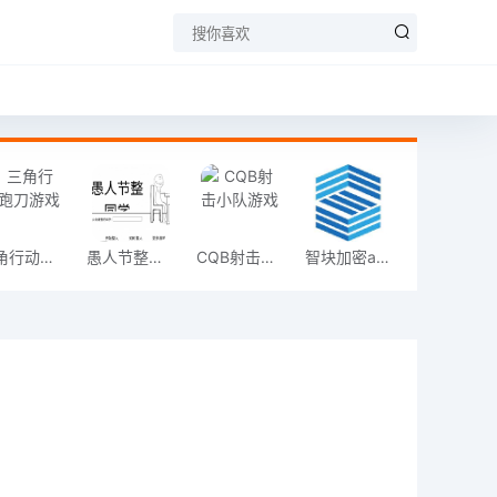
三角行动跑刀游戏
愚人节整同学
CQB射击小队游戏
智块加密app