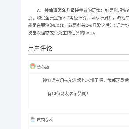
7、 神仙道怎么升级快
尊敬的玩家：如果你想快
点。购买金元宝按VIP等级计算，可众所周知，游戏
能是在哭泣的Boss，就是剑谷2被埋没之后）: 
次击杀怪物或杀死主线任务的boss。
用户评论
焚心劫
神仙道主角技能升级也太慢了吧，我都玩到后
有
12
位网友表示赞同！
屌国女农