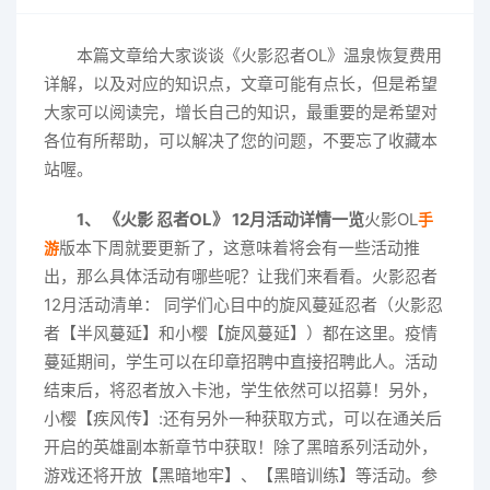
本篇文章给大家谈谈《火影忍者OL》温泉恢复费用
详解，以及对应的知识点，文章可能有点长，但是希望
大家可以阅读完，增长自己的知识，最重要的是希望对
各位有所帮助，可以解决了您的问题，不要忘了收藏本
站喔。
1、 《火影 忍者OL》 12月活动详情一览
火影OL
手
版本下周就要更新了，这意味着将会有一些活动推
游
出，那么具体活动有哪些呢？让我们来看看。火影忍者
12月活动清单： 同学们心目中的旋风蔓延忍者（火影忍
者【半风蔓延】和小樱【旋风蔓延】）都在这里。疫情
蔓延期间，学生可以在印章招聘中直接招聘此人。活动
结束后，将忍者放入卡池，学生依然可以招募！另外，
小樱【疾风传】:还有另外一种获取方式，可以在通关后
开启的英雄副本新章节中获取！除了黑暗系列活动外，
游戏还将开放【黑暗地牢】、【黑暗训练】等活动。参