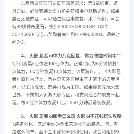
3.商场调查部门支援室满足要求：第3章结束。道
具方面，必须安装莫古力护身符和埃尔默斯之靴。如果
魔石太低的话，可以通过保险来恢复。杀了他们，就会
有99块神奇魔石，外加20000~40000 SP（单个
50~450SP与连击奖励有关）和61*996039G。通关时
间为3。
4、 火影 忍者 ol体力几点回复，体力 恢复时间
中午
1点和凌晨5点恢复100点体力。正常时间为6分钟恢复1
点体力，60分钟恢复10点体力。该页游以。。《火影忍
者》原作为蓝本，旨在忠实还原岸本齐史笔下的忍者世
界，以主角成长、羁绊再现为主题。如果你想先玩火影
世界，不妨加入页游火影专区，和志同道合的朋友一起
玩。每6 分钟体力恢复1 点。 250 分钟后请勿恢复。
5、 火影 忍者 ol新手怎么玩 火影 ol不花钱玩法攻略
1.装备强化：就是用你的金币来强化你的装备。嗯，就
是这么简单。至于金币如何分配和使用，我会和组织能