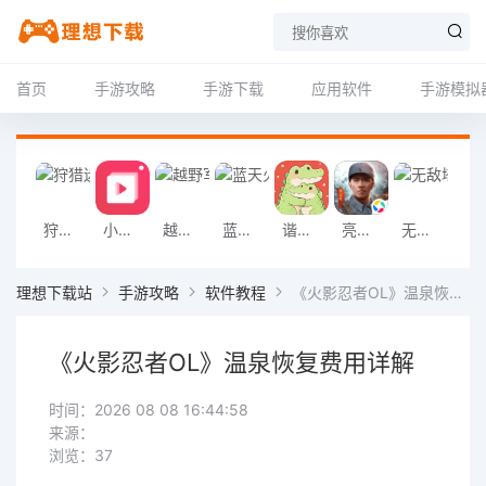
首页
手游攻略
手游下载
应用软件
手游模拟
狩猎迷城恐龙大战游戏
小影记app
越野军事卡车司机游戏
蓝天火龙传奇安卓版
谐音梗游戏
亮剑2026官方版
无敌塔防王游戏
挖掘机掌控城
理想下载站
手游攻略
软件教程
《火影忍者OL》温泉恢复费用详解
《火影忍者OL》温泉恢复费用详解
时间：2026 08 08 16:44:58
来源：
浏览：37