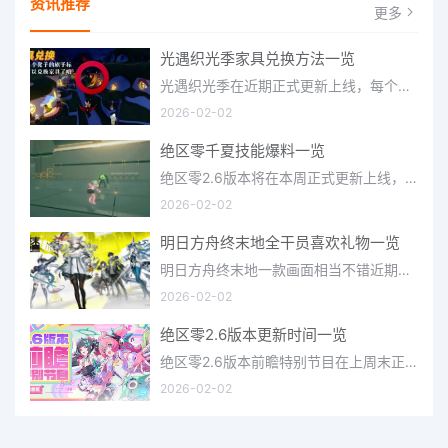
资讯推荐
更多
光遇织光季家具兑换方法一览
光遇织光季在近期正式更新上线，每个季节都有着许多全新内容和资讯可以让你来体验，不少刚体验的小伙伴想要知道
2026-02-02
绝区零千夏技能爆料一览
绝区零2.6版本将在本周正式更新上线，上周的前瞻直播官方给玩家们带来关于最新版本的卡池信息和相关活动内容，
2026-02-02
明日方舟终末地全干员喜欢礼物一览
明日方舟终末地一款画面相当不错近期非常火爆的大型二次元冒险游戏，这里有相当多好看的干员可以让你来抽取并
2026-02-02
绝区零2.6版本更新时间一览
绝区零2.6版本前瞻特别节目在上周末正式播出，官方给玩家们带来了许多关于最新版本的相关资讯和上线时间，不少
2026-02-02