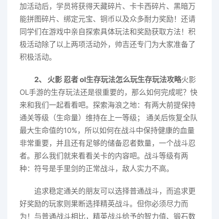
加活动后，学员将获得天藏碎片、卡卡西碎片、黑暗万
能拼图碎片、绑定元宝、铜币以及众多耐力奖励！还请
同学们在游戏中亲自探索具体玩法和奖励获取方法！积
极活动除了以上两项活动外，帅吉还专门为大家准备了
积极活动。
2、 火影 忍者 ol生存玩法怎么玩生存玩法攻略
火影
OL手游的生存玩法还是很重要的，那么如何完成呢？快
来和我们一起看看吧。探索海浪之地：有两大前提保持
通关等级（生命量）维持在上一等级； 通关后恢复全队
最大生命值的10%，所以如何在战斗中保持健康的血量
非常重要，并且还有足够的储备忍者数量，一个战斗忍
者。那么我们就来看看关卡的内容吧。战斗等级有两
种：符号是手里剑的正常战斗，敌人实力不高。
追求稳定通关的朋友可以选择普通战斗，而追求更
好奖励的玩家则果断选择精英战斗。但你必须尽力而
为！与普通战斗相比，精英战斗给予的智力值、锻石数