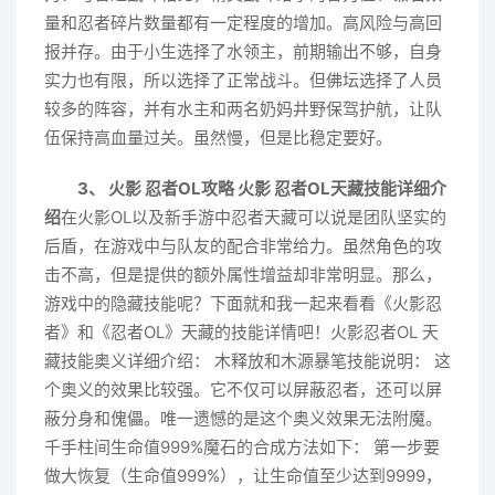
量和忍者碎片数量都有一定程度的增加。高风险与高回
报并存。由于小生选择了水领主，前期输出不够，自身
实力也有限，所以选择了正常战斗。但佛坛选择了人员
较多的阵容，并有水主和两名奶妈井野保驾护航，让队
伍保持高血量过关。虽然慢，但是比稳定要好。
3、 火影 忍者OL攻略 火影 忍者OL天藏技能详细介
绍
在火影OL以及新手游中忍者天藏可以说是团队坚实的
后盾，在游戏中与队友的配合非常给力。虽然角色的攻
击不高，但是提供的额外属性增益却非常明显。那么，
游戏中的隐藏技能呢？下面就和我一起来看看《火影忍
者》和《忍者OL》天藏的技能详情吧！火影忍者OL 天
藏技能奥义详细介绍： 木释放和木源暴笔技能说明： 这
个奥义的效果比较强。它不仅可以屏蔽忍者，还可以屏
蔽分身和傀儡。唯一遗憾的是这个奥义效果无法附魔。
千手柱间生命值999%魔石的合成方法如下： 第一步要
做大恢复（生命值999%），让生命值至少达到9999，