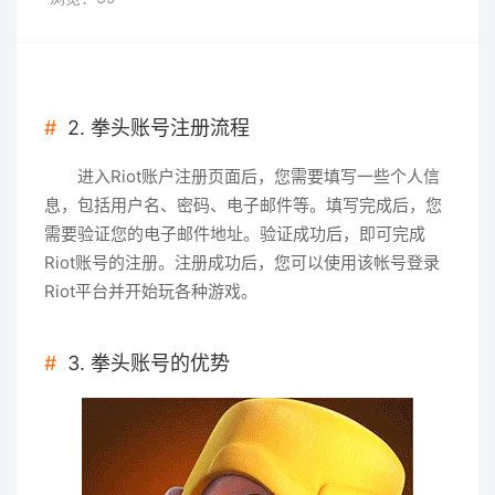
2. 拳头账号注册流程
进入Riot账户注册页面后，您需要填写一些个人信
息，包括用户名、密码、电子邮件等。填写完成后，您
需要验证您的电子邮件地址。验证成功后，即可完成
Riot账号的注册。注册成功后，您可以使用该帐号登录
Riot平台并开始玩各种游戏。
3. 拳头账号的优势