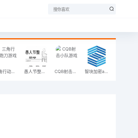
三角行动跑刀游戏
愚人节整同学
CQB射击小队游戏
智块加密app