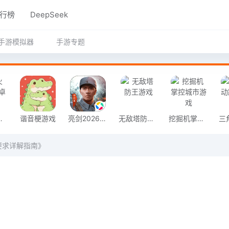
行榜
DeepSeek
手游模拟器
手游专题
奇安卓版
谐音梗游戏
亮剑2026官方版
无敌塔防王游戏
挖掘机掌控城市游戏
要求详解指南》