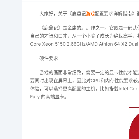
大家好，关于《鹿鼎记
配置要求详解指南》
游戏
《鹿鼎记》是金庸的。。作之一。它既是一部武
自己的才智和口才，从一个小骗子成长为绝世高手，甚至成为皇
Core Xeon 5150 2.66GHz/AMD Athlon 64 X
硬件要求
游戏的画面非常细致，需要一定的显卡性能才能流畅运行。推
要同时出现在屏幕上，因此对CPU和内存性能要求较高。推荐处理
体验，可以选择更高配置的主机，比如搭载Intel Core i7-4
Fury 的高端显卡。