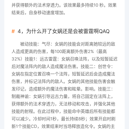
并获得额外的法术穿透力。该效果最多持续10 秒。效果
结束后，自身移动速度增加。
4，为什么开了女娲还是会被雷霆啊QAQ
被动技能：气尽：女娲的技能会对距离她较远的敌
人造成更高的伤害，每100距离额外伤害2%（最高
32%）技能1：远古雷霆：女娲召唤法阵，以及短暂延迟
后对魔法阵内的敌人造成魔法伤害。技能二：创世令：
女娲在指定位置召唤一个法阵，短暂延迟后会造成魔法
伤害，并标记法阵内的敌人。女娲的其他技能伤害会触
发印记，造成额外的魔法伤害和眩晕。影响。技能三：
制裁神谕：女娲引导远古力量，将自己固定在法阵上，
获得额外的法术穿透力，无法移动和攻击，并强化其他
技能的射程。在此过程中，技能命中英雄后所有技能都
可以减少。冷却时间1秒，最长持续8秒；效果开启时刷
新1个技能CD，效果结束时当场释放造化令。女娲的主