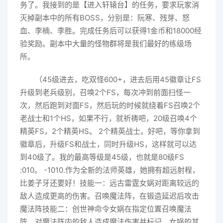
务了。我接到的是【进入轩辕台】的任务，要求玩家消
灭掉副本中的所有BOSS，分别是：阮寒、残芽、怒
血、李楠、李胜。完成任务后可以获得1金币和18000经
验奖励。副本中大量的怪物群将是我们最好的练级场
所。
（45级进去，吃双怪600+，进去后用45徽章让FS
升级到老兵级别，召唤2个FS，每次冲到前面扫怪一
次，然后跑到对面FS，然后玩的时候就绕着FS召唤2个
老战士和1个HS，如果不行，就祈祷吧，20级召唤4个
精英FS，2个精英HS。 2个精英战士。好吧，等你拿到
徽章后，升级FS和战士，同时升级HS，这样就可以达
到40级了。我的最高等级是45级，也就是80级FS
:010。 -1010.作为全新的法师英雄，她拥有超远射程，
比姜子牙还要好！技能一：远古雷霆女娲对距离较远的
敌人造成更高的伤害。召唤魔法阵，在锻造延迟后攻击
魔法阵技能二：创世神命令女娲在指定位置召唤魔法
阵，对魔法阵内的敌人造成魔法伤害并标记。女娲的其