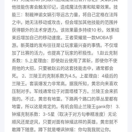
他技能伤害会触发印记，造成魔法伤害和眩晕效果。技
能三：制裁神谕女娲引导远古力量，将自己定格在法阵
之中。她无法移动或攻击，但会增加其他技能的范围并
获得额外的法术穿透力。该效果最多持续10 秒。效果结
束后增加自己的移动速度。王者荣耀是一款MOBA手
游。新英雄的发布往往是让玩家最兴奋的事情。不仅增
加了比赛的活力，也提高了玩家的积极性。 1.赵云克制
系数：5.上星理由：即使赵云使用了黑斩，即使你不使
用他的大招，只要被赵云的这套技能击中，通常都会
死。 2、兰陵王的克制系数为4.5。上星理由：4级后的
兰陵王。套装爆发力非常高。据我所知，黄忠向来喜欢
压制对手。军线通常位于对面塔楼下方。兰陵王会来抓
我的。不过，黄忠有地雷。下路两个路口的草丛里都有
地雷，所以这是肯定的。有机会阻止兰陵王gank你！ 3.
钟馗克制系数：3-5星（取决于对方勾拳精准度）无论
顺风还是逆风，只要对面有钟馗这样的英雄，黄忠就不
敢蹲下随意。蹲下就是嘲讽钟馗：你勾我我就让你。