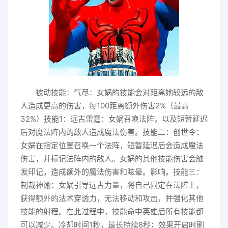
被动技能：气尽：女娲的技能会对距离她较远的敌
人造成更高的伤害，每100距离额外伤害2%（最高
32%）技能1：远古雷霆：女娲召唤法阵，以及短暂延迟
后对魔法阵内的敌人造成魔法伤害。技能二：创世令：
女娲在指定位置召唤一个法阵，短暂延迟后会造成魔法
伤害，并标记法阵内的敌人。女娲的其他技能伤害会触
发印记，造成额外的魔法伤害和眩晕。影响。技能三：
制裁神谕：女娲引导远古力量，将自己固定在法阵上，
获得额外的法术穿透力，无法移动和攻击，并强化其他
技能的射程。在此过程中，技能命中英雄后所有技能都
可以减少。冷却时间1秒，最长持续8秒；效果开启时刷