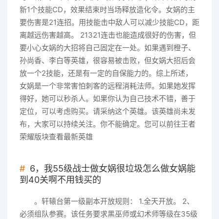
新1个技能CD，效果结束时当场释放造化令。女娲的主
要伤害是21连招。用技能击中敌人可以减少技能CD，距
离越远伤害越高。 21321连击也能造成很好的伤害，但
要小心女娲的大招将自己固定在一处。如果遇到橙子、
孙尚香、李白等英雄，很容易被击败，但女娲大招后会
放一个2技能，还是有一定的自保能力的。综上所述，
女娲是一个非常害怕刺客的远程消耗法师。如果她发挥
得好，她可以秒杀人。如果你认为自己技术不错，善于
定位，可以考虑购买。请采纳这个英雄。该英雄尚未发
布，大家可以持续关注。你不能确定。您可以前往王者
荣耀版块查看最新英雄
6，我55级战士做女娲很垃圾怎么做女娲能
到40关啊不用钱买的
。轩辕台第一级副本开放规则： 1.全天开放。 2、
必须组队参赛。该任务要求黑巫师或幻术师等级在35级