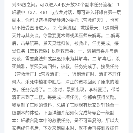
到35级之间。可以进入4.仅开放30个副本任务流程： 1.
轩辕中（37、48）与应龙对话，即可进入轩辕台第一层
副本。你可以选择接受静海的委托【营救静天】，也可
以不接受直接进入。 2. 任务流程：救援景天：I.遇到景
天并与其交谈。你需要魔术师或黑巫师来解毒。二.解毒
后，击杀阮寒，景天灵魂归位，被救出，任务完成，接
受任务【营救景熙】b.解救景喜：一、遇到景喜并与他
交谈，需要魔法师或黑巫师来为其解毒。二.解毒后，杀
死灿雅，景熙灵魂回归，被救。任务完成了。接受任务
【营救清正】c营救清正：一、遇到清正时，清正不理任
何人。杀死李楠和李胜后，清正的灵魂回到了原来的地
方。任务完成了。二.这时，景熙出现，李楠复活，带着
清正来到了二楼。每完成一项任务，你都会获得奖励。
我复制了官网的资料，总结了官网现有玩家对轩辕台一
级副本的体验。下面详细介绍如何完成轩辕台一级副
本：轩辕台副本中的救援任务。是不可重复的，所以大
家完成任务后，下次来到副本时，就不会再接到救援任