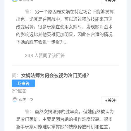
+关注
答：
另一个原因是女娲在特定场合下能够发挥
出色，尤其是在团战中，可以通过释放技能来迅速
改变局势。很多玩家在使用女娲时，发现她对战术
的影响远比其他英雄更加明显，因此在合适的情况
下她的胜率会进一步提升。
238 人赞同了该回答
问：
女娲法师为何会被视为冷门英雄？
我来答
2个回答
心悸╰つ
+关注
答：
虽然女娲法师的胜率高，但她仍然被认为
是冷门英雄，主要是因为她的操作难度较高。很多
新手玩家可能难以掌握她的技能释放时机和位置，