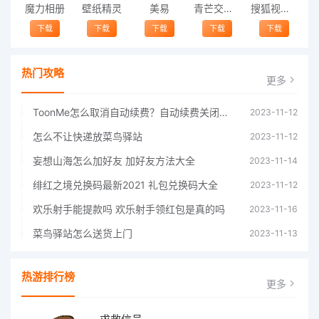
魔力相册
壁纸精灵
美易
青芒交友软件官方版2021 v1.3
搜狐视频app免费送会员下载安装到手机 v8.8.5
下载
下载
下载
下载
下载
热门攻略
更多
ToonMe怎么取消自动续费？自动续费关闭方法
2023-11-12
怎么不让快递放菜鸟驿站
2023-11-12
妄想山海怎么加好友 加好友方法大全
2023-11-14
绯红之境兑换码最新2021 礼包兑换码大全
2023-11-12
欢乐射手能提款吗 欢乐射手领红包是真的吗
2023-11-16
菜鸟驿站怎么送货上门
2023-11-13
热游排行榜
更多