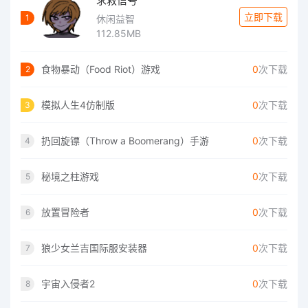
求救信号
立即下载
1
休闲益智
112.85MB
食物暴动（Food Riot）游戏
0
次下载
2
模拟人生4仿制版
0
次下载
3
扔回旋镖（Throw a Boomerang）手游
0
次下载
4
秘境之柱游戏
0
次下载
5
放置冒险者
0
次下载
6
狼少女兰吉国际服安装器
0
次下载
7
宇宙入侵者2
0
次下载
8