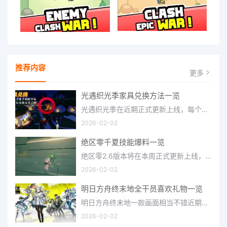
推荐内容
更多
光遇织光季家具兑换方法一览
光遇织光季在近期正式更新上线，每个季节都有着许多全新内容和资讯可以让你来体验，不少刚体验的小伙伴想要知道
2026-02-02
绝区零千夏技能爆料一览
绝区零2.6版本将在本周正式更新上线，上周的前瞻直播官方给玩家们带来关于最新版本的卡池信息和相关活动内容，
2026-02-02
明日方舟终末地全干员喜欢礼物一览
明日方舟终末地一款画面相当不错近期非常火爆的大型二次元冒险游戏，这里有相当多好看的干员可以让你来抽取并
2026-02-02