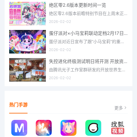
绝区零2.6版本更新时间一览
绝区零2.6版本前瞻特别节目在上周末正式播出，官方给玩家们带来了许多关于最新版本的相关资讯和上线时间，不少
2026-02-02
蛋仔派对×小马宝莉联动定档2月17日 联动外观将登场
蛋仔派对近日宣布了跟“小马宝莉”的重磅联动！并且时间定档在了2月17日，此次联动将会上新很多外观，各种小马宝
2026-02-02
失控进化终极测试明日将开测 开放资格预下载已开启
由腾讯光子工作室群研发的开放世界生存进化手游《失控进化》宣布，终极测试将于明日正式开启，目前测试资格预下
2026-02-02
热门手游
更多