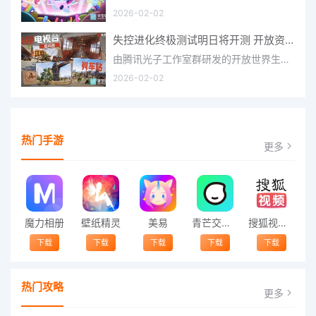
2026-02-02
失控进化终极测试明日将开测 开放资格预下载已开启
由腾讯光子工作室群研发的开放世界生存进化手游《失控进化》宣布，终极测试将于明日正式开启，目前测试资格预下
2026-02-02
热门手游
更多
魔力相册
壁纸精灵
美易
青芒交友软件官方版2021 v1.3
搜狐视频app免费送会员下载安装到手机 v8.8.5
下载
下载
下载
下载
下载
热门攻略
更多