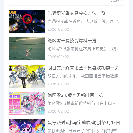
光遇织光季家具兑换方法一览
光遇织光季在近期正式更新上线，每个季节都有着许多全新内容和资讯可以让你来体验，不少刚体验的小伙伴想要知道
2026-02-02
绝区零千夏技能爆料一览
绝区零2.6版本将在本周正式更新上线，上周的前瞻直播官方给玩家们带来关于最新版本的卡池信息和相关活动内容，
2026-02-02
明日方舟终末地全干员喜欢礼物一览
明日方舟终末地一款画面相当不错近期非常火爆的大型二次元冒险游戏，这里有相当多好看的干员可以让你来抽取并
2026-02-02
绝区零2.6版本更新时间一览
绝区零2.6版本前瞻特别节目在上周末正式播出，官方给玩家们带来了许多关于最新版本的相关资讯和上线时间，不少
2026-02-02
蛋仔派对×小马宝莉联动定档2月17日 联动外观将登场
蛋仔派对近日宣布了跟“小马宝莉”的重磅联动！并且时间定档在了2月17日，此次联动将会上新很多外观，各种小马宝