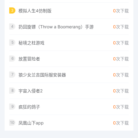
模拟人生4仿制版
0
次下载
3
扔回旋镖（Throw a Boomerang）手游
0
次下载
4
秘境之柱游戏
0
次下载
5
放置冒险者
0
次下载
6
狼少女兰吉国际服安装器
0
次下载
7
宇宙入侵者2
0
次下载
8
疯狂的鸽子
0
次下载
9
凤凰山下app
0
次下载
10