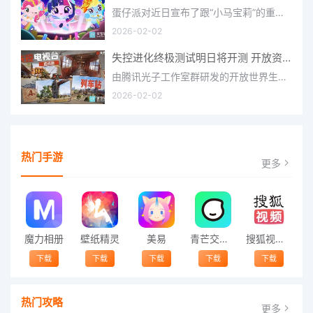
蛋仔派对近日宣布了跟“小马宝莉”的重磅联动！并且时间定档在了2月17日，此次联动将会上新很多外观，各种小马宝
2026-02-02
失控进化终极测试明日将开测 开放资格预下载已开启
由腾讯光子工作室群研发的开放世界生存进化手游《失控进化》宣布，终极测试将于明日正式开启，目前测试资格预下
2026-02-02
热门手游
更多
魔力相册
壁纸精灵
美易
青芒交友软件官方版2021 v1.3
搜狐视频app免费送会员下载安装到手机 v8.8.5
下载
下载
下载
下载
下载
热门攻略
更多