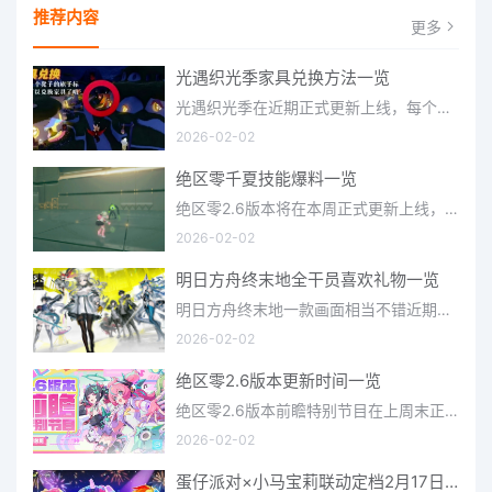
推荐内容
更多
光遇织光季家具兑换方法一览
光遇织光季在近期正式更新上线，每个季节都有着许多全新内容和资讯可以让你来体验，不少刚体验的小伙伴想要知道
2026-02-02
绝区零千夏技能爆料一览
绝区零2.6版本将在本周正式更新上线，上周的前瞻直播官方给玩家们带来关于最新版本的卡池信息和相关活动内容，
2026-02-02
明日方舟终末地全干员喜欢礼物一览
明日方舟终末地一款画面相当不错近期非常火爆的大型二次元冒险游戏，这里有相当多好看的干员可以让你来抽取并
2026-02-02
绝区零2.6版本更新时间一览
绝区零2.6版本前瞻特别节目在上周末正式播出，官方给玩家们带来了许多关于最新版本的相关资讯和上线时间，不少
2026-02-02
蛋仔派对×小马宝莉联动定档2月17日 联动外观将登场