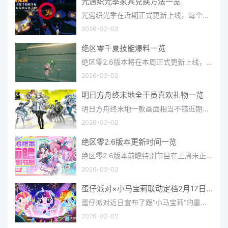
光遇织光季家具兑换方法一览
光遇织光季在近期正式更新上线，每个季节都有着许多全新内容和资讯可以让你来体验，不少刚体验的小伙伴想要知道
2026-02-02
绝区零千夏技能爆料一览
绝区零2.6版本将在本周正式更新上线，上周的前瞻直播官方给玩家们带来关于最新版本的卡池信息和相关活动内容，
2026-02-02
明日方舟终末地全干员喜欢礼物一览
明日方舟终末地一款画面相当不错近期非常火爆的大型二次元冒险游戏，这里有相当多好看的干员可以让你来抽取并
2026-02-02
绝区零2.6版本更新时间一览
绝区零2.6版本前瞻特别节目在上周末正式播出，官方给玩家们带来了许多关于最新版本的相关资讯和上线时间，不少
2026-02-02
蛋仔派对×小马宝莉联动定档2月17日 联动外观将登场
蛋仔派对近日宣布了跟“小马宝莉”的重磅联动！并且时间定档在了2月17日，此次联动将会上新很多外观，各种小马宝
2026-02-02