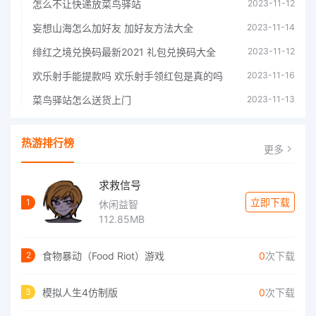
怎么不让快递放菜鸟驿站
2023-11-12
妄想山海怎么加好友 加好友方法大全
2023-11-14
绯红之境兑换码最新2021 礼包兑换码大全
2023-11-12
欢乐射手能提款吗 欢乐射手领红包是真的吗
2023-11-16
菜鸟驿站怎么送货上门
2023-11-13
热游排行榜
更多
求救信号
立即下载
1
休闲益智
112.85MB
食物暴动（Food Riot）游戏
0
次下载
2
模拟人生4仿制版
0
次下载
3