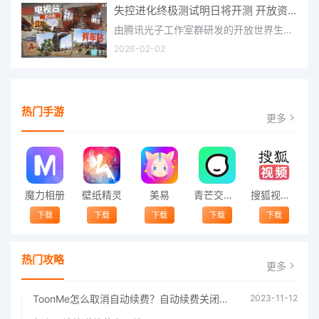
失控进化终极测试明日将开测 开放资格预下载已开启
由腾讯光子工作室群研发的开放世界生存进化手游《失控进化》宣布，终极测试将于明日正式开启，目前测试资格预下
2026-02-02
热门手游
更多
魔力相册
壁纸精灵
美易
青芒交友软件官方版2021 v1.3
搜狐视频app免费送会员下载安装到手机 v8.8.5
下载
下载
下载
下载
下载
热门攻略
更多
ToonMe怎么取消自动续费？自动续费关闭方法
2023-11-12