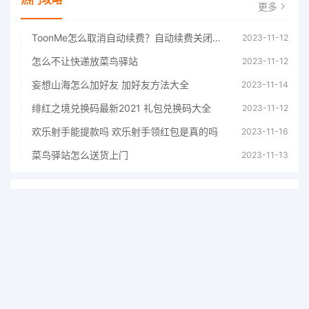
更多
ToonMe怎么取消自动续费？自动续费关闭方法
2023-11-12
怎么不让快递放菜鸟驿站
2023-11-12
妄想山海怎么加好友 加好友方法大全
2023-11-14
绯红之境兑换码最新2021 礼包兑换码大全
2023-11-12
欢乐射手能提款吗 欢乐射手领红包是真的吗
2023-11-16
菜鸟驿站怎么送货上门
2023-11-13
热游排行榜
更多
求救信号
立即下载
1
休闲益智
112.85MB
食物暴动（Food Riot）游戏
0
次下载
2