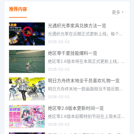
推荐内容
更多
光遇织光季家具兑换方法一览
光遇织光季在近期正式更新上线，每个季节都有着许多全新内容和资讯可以让你来体验，不少刚体验的小伙伴想要知道
2026-02-02
绝区零千夏技能爆料一览
绝区零2.6版本将在本周正式更新上线，上周的前瞻直播官方给玩家们带来关于最新版本的卡池信息和相关活动内容，
2026-02-02
明日方舟终末地全干员喜欢礼物一览
明日方舟终末地一款画面相当不错近期非常火爆的大型二次元冒险游戏，这里有相当多好看的干员可以让你来抽取并
2026-02-02
绝区零2.6版本更新时间一览
绝区零2.6版本前瞻特别节目在上周末正式播出，官方给玩家们带来了许多关于最新版本的相关资讯和上线时间，不少
2026-02-02