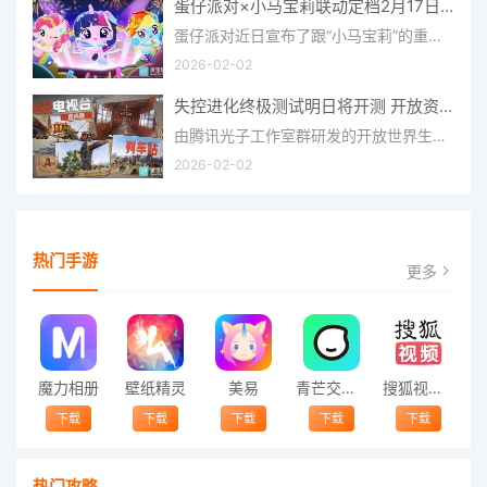
蛋仔派对×小马宝莉联动定档2月17日 联动外观将登场
蛋仔派对近日宣布了跟“小马宝莉”的重磅联动！并且时间定档在了2月17日，此次联动将会上新很多外观，各种小马宝
2026-02-02
失控进化终极测试明日将开测 开放资格预下载已开启
由腾讯光子工作室群研发的开放世界生存进化手游《失控进化》宣布，终极测试将于明日正式开启，目前测试资格预下
2026-02-02
热门手游
更多
魔力相册
壁纸精灵
美易
青芒交友软件官方版2021 v1.3
搜狐视频app免费送会员下载安装到手机 v8.8.5
下载
下载
下载
下载
下载
热门攻略