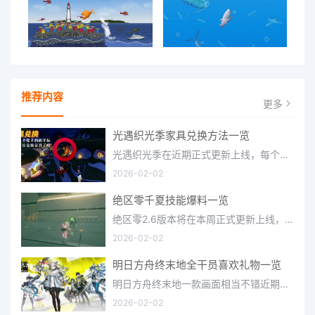
推荐内容
更多
光遇织光季家具兑换方法一览
光遇织光季在近期正式更新上线，每个季节都有着许多全新内容和资讯可以让你来体验，不少刚体验的小伙伴想要知道
2026-02-02
绝区零千夏技能爆料一览
绝区零2.6版本将在本周正式更新上线，上周的前瞻直播官方给玩家们带来关于最新版本的卡池信息和相关活动内容，
2026-02-02
明日方舟终末地全干员喜欢礼物一览
明日方舟终末地一款画面相当不错近期非常火爆的大型二次元冒险游戏，这里有相当多好看的干员可以让你来抽取并
2026-02-02