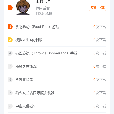
求救信号
立即下载
1
休闲益智
112.85MB
食物暴动（Food Riot）游戏
0
次下载
2
模拟人生4仿制版
0
次下载
3
扔回旋镖（Throw a Boomerang）手游
0
次下载
4
秘境之柱游戏
0
次下载
5
放置冒险者
0
次下载
6
狼少女兰吉国际服安装器
0
次下载
7
宇宙入侵者2
0
次下载
8