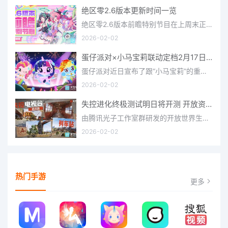
绝区零2.6版本更新时间一览
绝区零2.6版本前瞻特别节目在上周末正式播出，官方给玩家们带来了许多关于最新版本的相关资讯和上线时间，不少
2026-02-02
蛋仔派对×小马宝莉联动定档2月17日 联动外观将登场
蛋仔派对近日宣布了跟“小马宝莉”的重磅联动！并且时间定档在了2月17日，此次联动将会上新很多外观，各种小马宝
2026-02-02
失控进化终极测试明日将开测 开放资格预下载已开启
由腾讯光子工作室群研发的开放世界生存进化手游《失控进化》宣布，终极测试将于明日正式开启，目前测试资格预下
2026-02-02
热门手游
更多