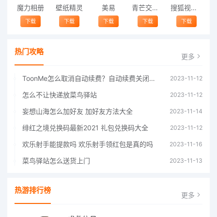
魔力相册
壁纸精灵
美易
青芒交友软件官方版2021 v1.3
搜狐视频app免费送会员下载安装到手机 v8.8.5
下载
下载
下载
下载
下载
热门攻略
更多
ToonMe怎么取消自动续费？自动续费关闭方法
2023-11-12
怎么不让快递放菜鸟驿站
2023-11-12
妄想山海怎么加好友 加好友方法大全
2023-11-14
绯红之境兑换码最新2021 礼包兑换码大全
2023-11-12
欢乐射手能提款吗 欢乐射手领红包是真的吗
2023-11-16
菜鸟驿站怎么送货上门
2023-11-13
热游排行榜
更多