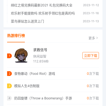
绯红之境兑换码最新2021 礼包兑换码大全
2023-11-12
欢乐射手能提款吗 欢乐射手领红包是真的吗
2023-11-16
菜鸟驿站怎么送货上门
2023-11-13
热游排行榜
更多
求救信号
立即下载
1
休闲益智
112.85MB
食物暴动（Food Riot）游戏
0
次下载
2
模拟人生4仿制版
0
次下载
3
扔回旋镖（Throw a Boomerang）手游
0
次下载
4