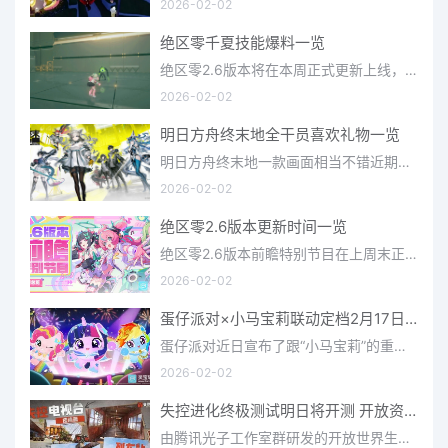
2026-02-02
绝区零千夏技能爆料一览
绝区零2.6版本将在本周正式更新上线，上周的前瞻直播官方给玩家们带来关于最新版本的卡池信息和相关活动内容，
2026-02-02
明日方舟终末地全干员喜欢礼物一览
明日方舟终末地一款画面相当不错近期非常火爆的大型二次元冒险游戏，这里有相当多好看的干员可以让你来抽取并
2026-02-02
绝区零2.6版本更新时间一览
绝区零2.6版本前瞻特别节目在上周末正式播出，官方给玩家们带来了许多关于最新版本的相关资讯和上线时间，不少
2026-02-02
蛋仔派对×小马宝莉联动定档2月17日 联动外观将登场
蛋仔派对近日宣布了跟“小马宝莉”的重磅联动！并且时间定档在了2月17日，此次联动将会上新很多外观，各种小马宝
2026-02-02
失控进化终极测试明日将开测 开放资格预下载已开启
由腾讯光子工作室群研发的开放世界生存进化手游《失控进化》宣布，终极测试将于明日正式开启，目前测试资格预下