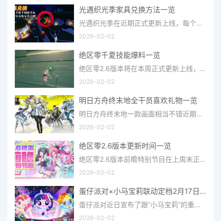
光遇织光季家具兑换方法一览
光遇织光季在近期正式更新上线，每个季节都有着许多全新内容和资讯可以让你来体验，不少刚体验的小伙伴想要知道
2026-02-02
绝区零千夏技能爆料一览
绝区零2.6版本将在本周正式更新上线，上周的前瞻直播官方给玩家们带来关于最新版本的卡池信息和相关活动内容，
2026-02-02
明日方舟终末地全干员喜欢礼物一览
明日方舟终末地一款画面相当不错近期非常火爆的大型二次元冒险游戏，这里有相当多好看的干员可以让你来抽取并
2026-02-02
绝区零2.6版本更新时间一览
绝区零2.6版本前瞻特别节目在上周末正式播出，官方给玩家们带来了许多关于最新版本的相关资讯和上线时间，不少
2026-02-02
蛋仔派对×小马宝莉联动定档2月17日 联动外观将登场
蛋仔派对近日宣布了跟“小马宝莉”的重磅联动！并且时间定档在了2月17日，此次联动将会上新很多外观，各种小马宝
2026-02-02