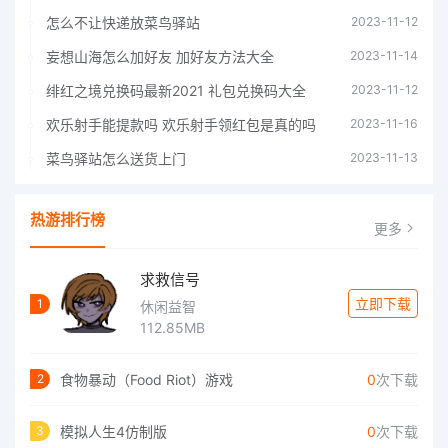
怎么不让快递放菜鸟驿站
2023-11-12
妄想山海怎么加好友 加好友方法大全
2023-11-14
绯红之境兑换码最新2021 礼包兑换码大全
2023-11-12
欢乐射手能提款吗 欢乐射手领红包是真的吗
2023-11-16
菜鸟驿站怎么送货上门
2023-11-13
热游排行榜
更多
求救信号
立即下载
1
休闲益智
112.85MB
食物暴动（Food Riot）游戏
0
次下载
2
模拟人生4仿制版
0
次下载
3