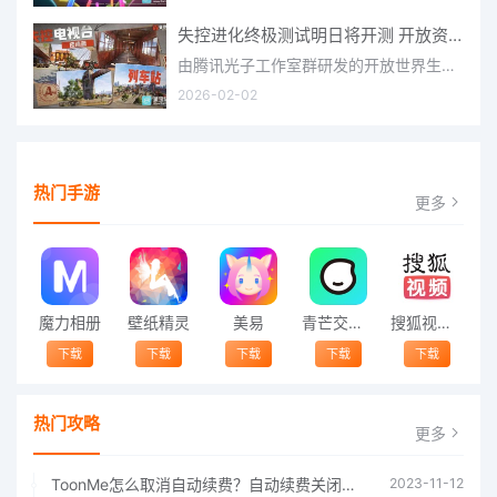
失控进化终极测试明日将开测 开放资格预下载已开启
由腾讯光子工作室群研发的开放世界生存进化手游《失控进化》宣布，终极测试将于明日正式开启，目前测试资格预下
2026-02-02
热门手游
更多
魔力相册
壁纸精灵
美易
青芒交友软件官方版2021 v1.3
搜狐视频app免费送会员下载安装到手机 v8.8.5
下载
下载
下载
下载
下载
热门攻略
更多
ToonMe怎么取消自动续费？自动续费关闭方法
2023-11-12