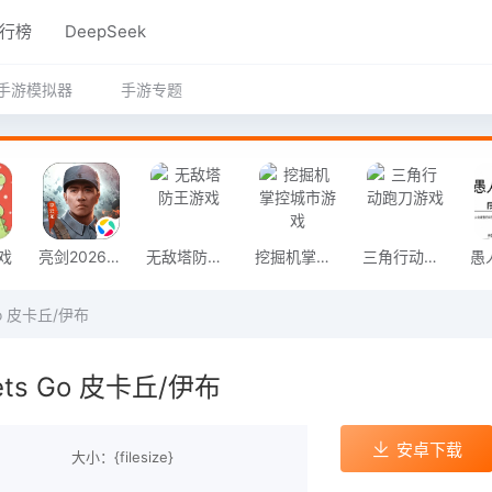
行榜
DeepSeek
手游模拟器
手游专题
戏
亮剑2026官方版
无敌塔防王游戏
挖掘机掌控城市游戏
三角行动跑刀游戏
o 皮卡丘/伊布
ts Go 皮卡丘/伊布
安卓下载
大小：{filesize}