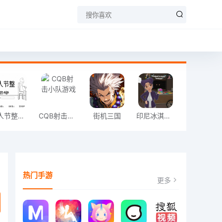
愚人节整同学
CQB射击小队游戏
街机三国
印尼冰淇淋店模拟器
热门手游
更多