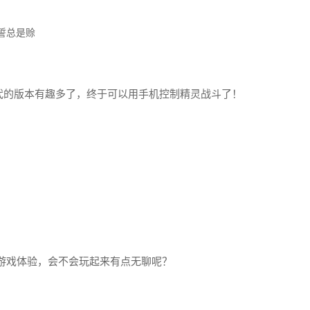
誓总是赊
 比前代的版本有趣多了，终于可以用手机控制精灵战斗了！
游戏体验，会不会玩起来有点无聊呢？