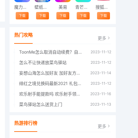
魔力相册
壁纸精灵
美易
青芒交友软件官方版2021 v1.3
搜狐视频app免费送会员下载安装到手机 v8.8.5
下载
下载
下载
下载
下载
热门攻略
更多
ToonMe怎么取消自动续费？自动续费关闭方法
2023-11-12
怎么不让快递放菜鸟驿站
2023-11-12
妄想山海怎么加好友 加好友方法大全
2023-11-14
绯红之境兑换码最新2021 礼包兑换码大全
2023-11-12
欢乐射手能提款吗 欢乐射手领红包是真的吗
2023-11-16
菜鸟驿站怎么送货上门
2023-11-13
热游排行榜
更多