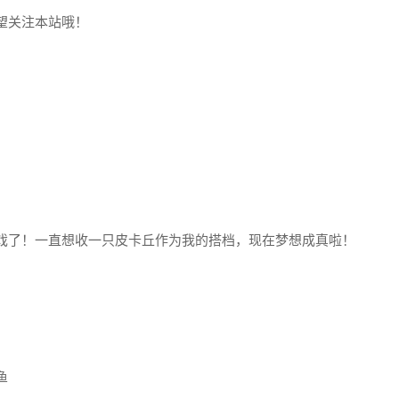
望关注本站哦！
戏了！一直想收一只皮卡丘作为我的搭档，现在梦想成真啦！
鱼