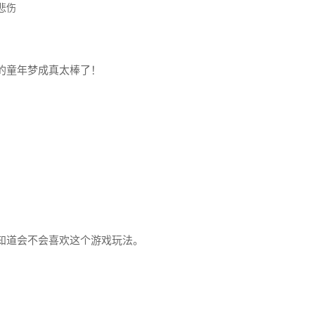
悲伤
的童年梦成真太棒了！
知道会不会喜欢这个游戏玩法。