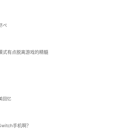
尽ぺ
模式有点脱离游戏的精髓
美回忆
itch手机啊？