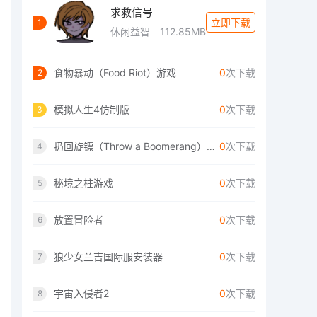
求救信号
立即下载
1
休闲益智
112.85MB
食物暴动（Food Riot）游戏
0
次下载
2
模拟人生4仿制版
0
次下载
3
扔回旋镖（Throw a Boomerang）手游
0
次下载
4
秘境之柱游戏
0
次下载
5
放置冒险者
0
次下载
6
狼少女兰吉国际服安装器
0
次下载
7
宇宙入侵者2
0
次下载
8