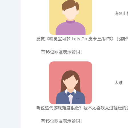
海盟山
感觉《精灵宝可梦 Lets Go 皮卡丘/伊布》
有
16
位网友表示赞同！
太难
听说这代游戏难度很低？我不太喜欢太过轻松的
有
15
位网友表示赞同！